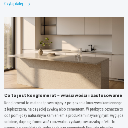
Czytaj dalej
Co to jest konglomerat – właściwości i zastosowanie
Konglomerat to materiał powstający z połączenia kruszywa kamiennego
z lepiszczem, najczęściej żywicą albo cementem. W praktyce oznacza to
coś pomiędzy naturalnym kamieniem a produktem inżynieryjnym: wygląda
solidnie, daje się formować i pozwala uzyskać powtarzalny efekt. To
ważne, bo przy blatach, schodach czy parapetach liczy się nie tylko