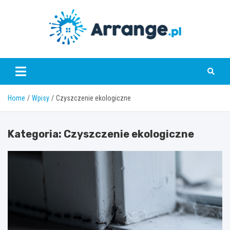
Skip
to
content
www.arrange.pl
Home
Wpisy
Czyszczenie ekologiczne
Kategoria:
Czyszczenie ekologiczne