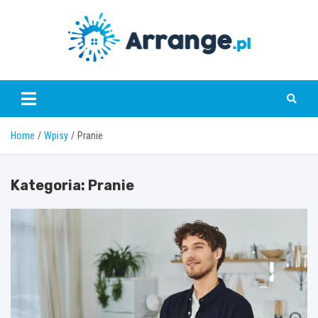
Skip
to
content
www.arrange.pl
Home
Wpisy
Pranie
Kategoria:
Pranie