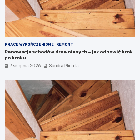
z
o
e
j
z
ą
d
m
u
i
s
e
z
ć
PRACE WYKOŃCZENIOWE
REMONT
ą
?
Renowacja schodów drewnianych – jak odnowić krok
po kroku
7 sierpnia 2026
Sandra Plichta