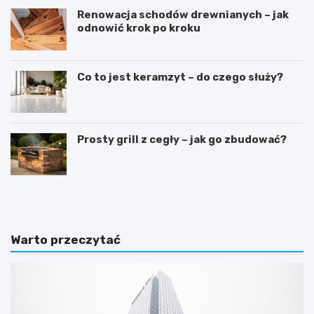
Renowacja schodów drewnianych – jak
odnowić krok po kroku
Co to jest keramzyt – do czego służy?
Prosty grill z cegły – jak go zbudować?
D
S
o
y
m
p
w
i
s
a
Warto przeczytać
t
l
y
n
l
i
u
a
d
w
w
s