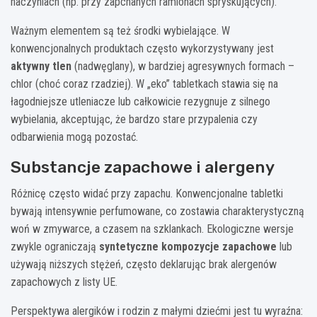
naczyniach (np. przy zapchanych ramionach spryskujących).
Ważnym elementem są też środki wybielające. W
konwencjonalnych produktach często wykorzystywany jest
aktywny tlen
(nadwęglany), w bardziej agresywnych formach –
chlor (choć coraz rzadziej). W „eko” tabletkach stawia się na
łagodniejsze utleniacze lub całkowicie rezygnuje z silnego
wybielania, akceptując, że bardzo stare przypalenia czy
odbarwienia mogą pozostać.
Substancje zapachowe i alergeny
Różnicę często widać przy zapachu. Konwencjonalne tabletki
bywają intensywnie perfumowane, co zostawia charakterystyczną
woń w zmywarce, a czasem na szklankach. Ekologiczne wersje
zwykle ograniczają
syntetyczne kompozycje zapachowe
lub
używają niższych stężeń, często deklarując brak alergenów
zapachowych z listy UE.
Perspektywa alergików i rodzin z małymi dziećmi jest tu wyraźna: