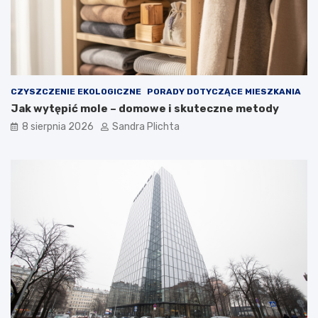
z
o
e
j
z
ą
d
m
u
i
s
e
z
ć
CZYSZCZENIE EKOLOGICZNE
PORADY DOTYCZĄCE MIESZKANIA
ą
?
Jak wytępić mole – domowe i skuteczne metody
8 sierpnia 2026
Sandra Plichta