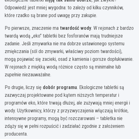
Odpowiedź jest mniej wygodna: to zależy od kilku czynników,
które rzadko są brane pod uwagę przy zakupie.
Po pierwsze, znaczenie ma
twardość wody
. W rejonach z bardzo
twardą wodą „eko” tabletki bez fosforanów mają trudniejsze
zadanie. Jeśli zmywarka nie ma dobrze ustawionego systemu
zmiękczania (sól do zmywarki, właściwy poziom twardości),
mogą pojawiać się zacieki, osad z kamienia i gorsze dopłukiwanie.
W rejonach z miękką wodą różnice często są minimalne lub
zupełnie niezauważalne.
Po drugie, liczy się
dobór programu
. Ekologiczne tabletki są
zazwyczaj projektowane pod kątem niższych temperatur i
programów eko, które trwają dłużej, ale zużywają mniej energii i
wody. Użytkownicy, którzy z przyzwyczajenia włączają krótkie,
intensywne programy, mogą być rozczarowani – tabletka nie
zdąży się w pełni rozpuścić i zadziałać zgodnie z założeniem
producenta.