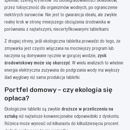
spełniać szereg kryteriów: od biodegradowalności składników,
przez toksyczność dla organizmów wodnych, po ograniczenie
niektórych surowców. Nie jest to gwarancja ideału, ale zwykle
realny krok w stronę mniejszego obciążenia środowiska w
porównaniu z najtańszymi, niecertyfikowanymi tabletkami.
Z drugiej strony, jeśli ekologiczna tabletka prowadzi do tego, że
zmywarka jest często włączana na mocniejszy program lub
naczynia są domywane ręcznie w gorącej wodzie,
zysk
środowiskowy może się skurczyć
. W wielu analizach to właśnie
energia elektryczna zużywana do podgrzania wody ma większy
ślad węglowy niż sama produkcja tabletki.
Portfel domowy – czy ekologia się
opłaca?
Ekologiczne tabletki są zwykle
droższe w przeliczeniu na
sztukę
niż najtańsze konwencjonalne odpowiedniki z dyskontu.
Różnica może wynosić od kilkunastu do kilkudziesięciu procent.