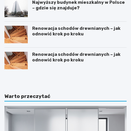
Najwyższy budynek mieszkalny w Polsce
– gdzie się znajduje?
Renowacja schodów drewnianych – jak
odnowić krok po kroku
Renowacja schodów drewnianych – jak
odnowić krok po kroku
D
S
o
y
m
p
w
i
s
a
Warto przeczytać
t
l
y
n
l
i
u
a
d
w
w
s
o
t