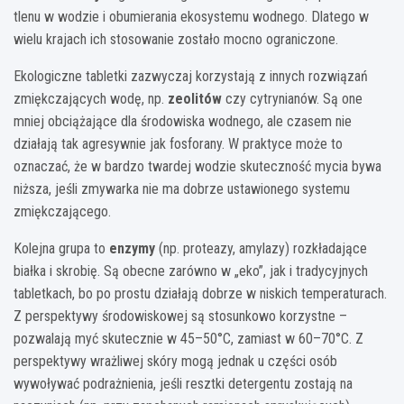
tlenu w wodzie i obumierania ekosystemu wodnego. Dlatego w
wielu krajach ich stosowanie zostało mocno ograniczone.
Ekologiczne tabletki zazwyczaj korzystają z innych rozwiązań
zmiękczających wodę, np.
zeolitów
czy cytrynianów. Są one
mniej obciążające dla środowiska wodnego, ale czasem nie
działają tak agresywnie jak fosforany. W praktyce może to
oznaczać, że w bardzo twardej wodzie skuteczność mycia bywa
niższa, jeśli zmywarka nie ma dobrze ustawionego systemu
zmiękczającego.
Kolejna grupa to
enzymy
(np. proteazy, amylazy) rozkładające
białka i skrobię. Są obecne zarówno w „eko”, jak i tradycyjnych
tabletkach, bo po prostu działają dobrze w niskich temperaturach.
Z perspektywy środowiskowej są stosunkowo korzystne –
pozwalają myć skutecznie w 45–50°C, zamiast w 60–70°C. Z
perspektywy wrażliwej skóry mogą jednak u części osób
wywoływać podrażnienia, jeśli resztki detergentu zostają na