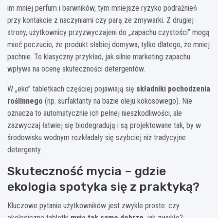
im mniej perfum i barwników, tym mniejsze ryzyko podrażnień
przy kontakcie z naczyniami czy parą ze zmywarki. Z drugiej
strony, użytkownicy przyzwyczajeni do „zapachu czystości” mogą
mieć poczucie, że produkt słabiej domywa, tylko dlatego, że mniej
pachnie. To klasyczny przykład, jak silnie marketing zapachu
wpływa na ocenę skuteczności detergentów.
W „eko” tabletkach częściej pojawiają się
składniki pochodzenia
roślinnego
(np. surfaktanty na bazie oleju kokosowego). Nie
oznacza to automatycznie ich pełnej nieszkodliwości, ale
zazwyczaj łatwiej się biodegradują i są projektowane tak, by w
środowisku wodnym rozkładały się szybciej niż tradycyjne
detergenty.
Skuteczność mycia – gdzie
ekologia spotyka się z praktyką?
Kluczowe pytanie użytkowników jest zwykle proste: czy
ekologiczne tabletki
myją tak samo dobrze
, jak zwykłe?