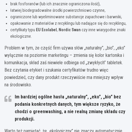
brak fosforanów (lub ich znacznie ograniczona ilość),
łatwiej biodegradowalne środki powierzchniowo czynne,
ograniczone lub wyeliminowane substancje zapachowe i barwniki,
opakowanie z materiałów z recyklingu lub nadające się do recyklingu,
certyfikaty typu
EU Ecolabel
,
Nordic Swan
czy inne wiarygodne znaki
ekologiczne.
Problem w tym, że część firm używa słów „naturalny”, „bio”, „eko”
wyłącznie na poziomie marketingu – zmienia się kolor kartonika i
komunikacja, skład zaś niewiele odbiega od „zwykłych” tabletek.
Bez czytania etykiet i szukania certyfikatów trudno więc
powiedzieć, czy dany produkt rzeczywiście ma mniejszy wpływ
na środowisko.
Im bardziej ogólne hasła „naturalny”, „eko”, „bio” bez
podania konkretnych danych, tym większe ryzyko, że
chodzi o greenwashing, a nie realną zmianę składu czy
produkcji.
Warto też pamiętać, że „ekologiczny” nie znaczy automatycznie