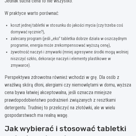
Jednak sucha cena to nie wszystko.
W praktyce warto porównać:
koszt jednej tabletki w stosunku do jakości mycia (czy trzeba coś
domywać ręcznie?),
zalecany program (jeśli „eko” tabletka dobrze działa w oszczędnym
programie, energia może zrekompensować wyższą cenę),
żywotność naczyń i zmywarki (mniej agresywne środki mogą wolniej
niszczyć szkło, dekoracje naczyń i elementy plastikowe w
zmywarce).
Perspektywa zdrowotna również wchodzi w grę. Dla osób z
wrażliwą skórą dłoni, alergiami czy niemowlętami w domu, wyższa
cena bywa łatwiej akceptowalna, jeśli oznacza mniejsze
prawdopodobieństwo podrażnień związanych z resztkami
detergentu. Trudniej to przeliczyć na złotówki, ale w wielu
gospodarstwach ma realną wagę.
Jak wybierać i stosować tabletki