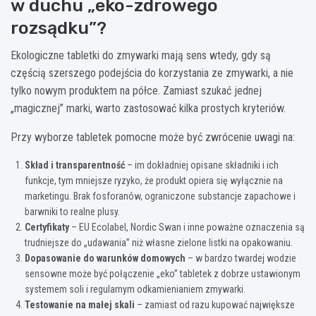
w duchu „eko-zdrowego
rozsądku”?
Ekologiczne tabletki do zmywarki mają sens wtedy, gdy są
częścią szerszego podejścia do korzystania ze zmywarki, a nie
tylko nowym produktem na półce. Zamiast szukać jednej
„magicznej” marki, warto zastosować kilka prostych kryteriów.
Przy wyborze tabletek pomocne może być zwrócenie uwagi na:
Skład i transparentność
– im dokładniej opisane składniki i ich
funkcje, tym mniejsze ryzyko, że produkt opiera się wyłącznie na
marketingu. Brak fosforanów, ograniczone substancje zapachowe i
barwniki to realne plusy.
Certyfikaty
– EU Ecolabel, Nordic Swan i inne poważne oznaczenia są
trudniejsze do „udawania” niż własne zielone listki na opakowaniu.
Dopasowanie do warunków domowych
– w bardzo twardej wodzie
sensowne może być połączenie „eko” tabletek z dobrze ustawionym
systemem soli i regularnym odkamienianiem zmywarki.
Testowanie na małej skali
– zamiast od razu kupować największe