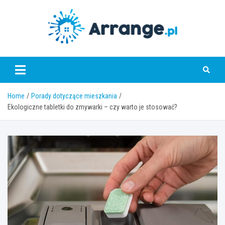
Skip
to
content
www.arrange.pl
Home
Porady dotyczące mieszkania
Ekologiczne tabletki do zmywarki – czy warto je stosować?