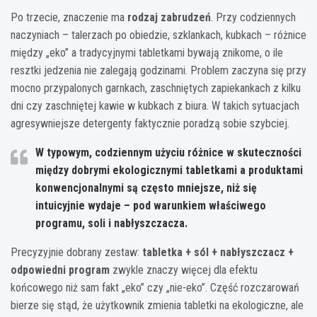
Po trzecie, znaczenie ma
rodzaj zabrudzeń
. Przy codziennych
naczyniach – talerzach po obiedzie, szklankach, kubkach – różnice
między „eko” a tradycyjnymi tabletkami bywają znikome, o ile
resztki jedzenia nie zalegają godzinami. Problem zaczyna się przy
mocno przypalonych garnkach, zaschniętych zapiekankach z kilku
dni czy zaschniętej kawie w kubkach z biura. W takich sytuacjach
agresywniejsze detergenty faktycznie poradzą sobie szybciej.
W typowym, codziennym użyciu różnice w skuteczności
między dobrymi ekologicznymi tabletkami a produktami
konwencjonalnymi są często mniejsze, niż się
intuicyjnie wydaje – pod warunkiem właściwego
programu, soli i nabłyszczacza.
Precyzyjnie dobrany zestaw:
tabletka + sól + nabłyszczacz +
odpowiedni program
zwykle znaczy więcej dla efektu
końcowego niż sam fakt „eko” czy „nie-eko”. Część rozczarowań
bierze się stąd, że użytkownik zmienia tabletki na ekologiczne, ale