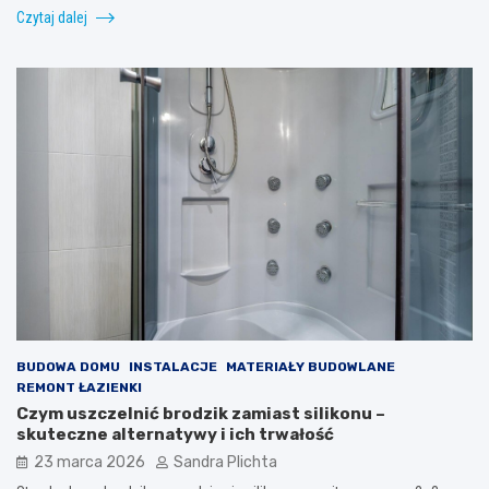
Czytaj dalej
BUDOWA DOMU
INSTALACJE
MATERIAŁY BUDOWLANE
REMONT ŁAZIENKI
Czym uszczelnić brodzik zamiast silikonu –
skuteczne alternatywy i ich trwałość
23 marca 2026
Sandra Plichta