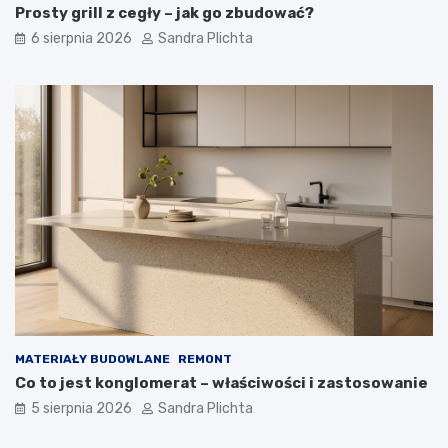
Prosty grill z cegły – jak go zbudować?
ą
?
6 sierpnia 2026
Sandra Plichta
MATERIAŁY BUDOWLANE
REMONT
Co to jest konglomerat – właściwości i zastosowanie
5 sierpnia 2026
Sandra Plichta