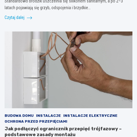
Standardowo brodzik uszczelnia się silikonem sanitarnym, a po 2–3
latach pojawiają się grzyb, odspojenia i brzydkie…
Czytaj dalej
BUDOWA DOMU
INSTALACJE
INSTALACJE ELEKTRYCZNE
OCHRONA PRZED PRZEPIĘCIAMI
Jak podłączyć ogranicznik przepięć trójfazowy –
podstawowe zasady montażu