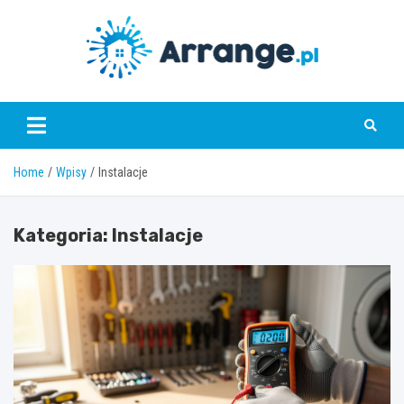
Skip
to
content
www.arrange.pl
Home
Wpisy
Instalacje
Kategoria:
Instalacje