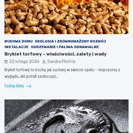
BUDOWA DOMU
EKOLOGIA I ZRÓWNOWAŻONY ROZWÓJ
INSTALACJE
OGRZEWANIE I PALIWA ODNAWIALNE
Brykiet torfowy – właściwości, zalety i wady
22 lutego 2026
Sandra Plichta
Brykiet torfowy to trochę jak suchary w świecie opału – niepozorny z
wyglądu, ale potrafi zaskoczyć,…
Czytaj dalej