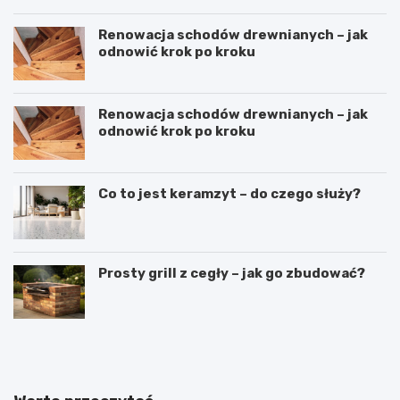
Renowacja schodów drewnianych – jak
odnowić krok po kroku
Renowacja schodów drewnianych – jak
odnowić krok po kroku
Co to jest keramzyt – do czego służy?
Prosty grill z cegły – jak go zbudować?
D
S
o
y
m
p
w
i
s
a