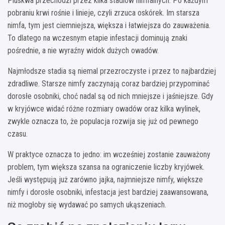
Pluskwa przechodzi przez kilka stadiów nimfalnych. Po każdym
pobraniu krwi rośnie i linieje, czyli zrzuca oskórek. Im starsza
nimfa, tym jest ciemniejsza, większa i łatwiejsza do zauważenia.
To dlatego na wczesnym etapie infestacji dominują znaki
pośrednie, a nie wyraźny widok dużych owadów.
Najmłodsze stadia są niemal przezroczyste i przez to najbardziej
zdradliwe. Starsze nimfy zaczynają coraz bardziej przypominać
dorosłe osobniki, choć nadal są od nich mniejsze i jaśniejsze. Gdy
w kryjówce widać różne rozmiary owadów oraz kilka wylinek,
zwykle oznacza to, że populacja rozwija się już od pewnego
czasu.
W praktyce oznacza to jedno: im wcześniej zostanie zauważony
problem, tym większa szansa na ograniczenie liczby kryjówek.
Jeśli występują już zarówno jajka, najmniejsze nimfy, większe
nimfy i dorosłe osobniki, infestacja jest bardziej zaawansowana,
niż mogłoby się wydawać po samych ukąszeniach.