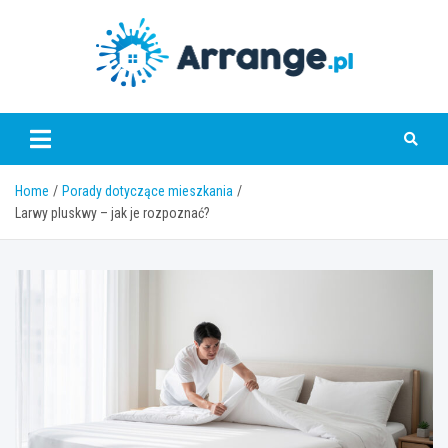
Skip
to
content
www.arrange.pl
Home
Porady dotyczące mieszkania
Larwy pluskwy – jak je rozpoznać?