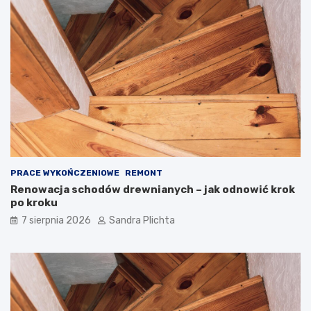
ć
g
w
o
n
w
ę
a
t
r
r
t
z
o
e
j
z
ą
d
m
u
i
s
e
z
ć
PRACE WYKOŃCZENIOWE
REMONT
ą
?
Renowacja schodów drewnianych – jak odnowić krok
po kroku
7 sierpnia 2026
Sandra Plichta