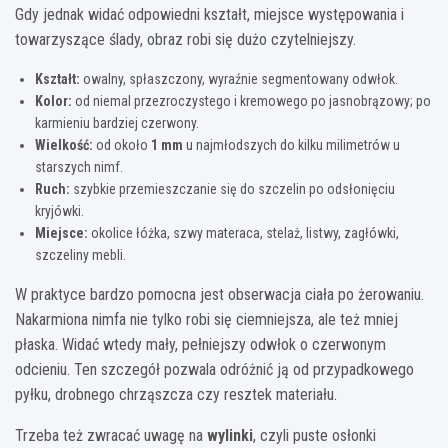
Gdy jednak widać odpowiedni kształt, miejsce występowania i
towarzyszące ślady, obraz robi się dużo czytelniejszy.
Kształt:
owalny, spłaszczony, wyraźnie segmentowany odwłok.
Kolor:
od niemal przezroczystego i kremowego po jasnobrązowy; po
karmieniu bardziej czerwony.
Wielkość:
od około
1 mm
u najmłodszych do kilku milimetrów u
starszych nimf.
Ruch:
szybkie przemieszczanie się do szczelin po odsłonięciu
kryjówki.
Miejsce:
okolice łóżka, szwy materaca, stelaż, listwy, zagłówki,
szczeliny mebli.
W praktyce bardzo pomocna jest obserwacja ciała po żerowaniu.
Nakarmiona nimfa nie tylko robi się ciemniejsza, ale też mniej
płaska. Widać wtedy mały, pełniejszy odwłok o czerwonym
odcieniu. Ten szczegół pozwala odróżnić ją od przypadkowego
pyłku, drobnego chrząszcza czy resztek materiału.
Trzeba też zwracać uwagę na
wylinki
, czyli puste osłonki