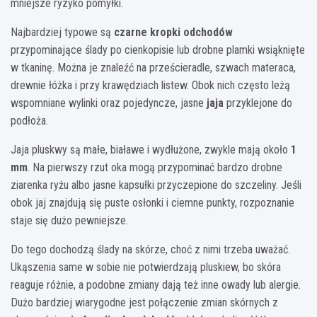
mniejsze ryzyko pomyłki.
Najbardziej typowe są
czarne kropki odchodów
przypominające ślady po cienkopisie lub drobne plamki wsiąknięte
w tkaninę. Można je znaleźć na prześcieradle, szwach materaca,
drewnie łóżka i przy krawędziach listew. Obok nich często leżą
wspomniane wylinki oraz pojedyncze, jasne
jaja
przyklejone do
podłoża.
Jaja pluskwy są małe, białawe i wydłużone, zwykle mają około
1
mm
. Na pierwszy rzut oka mogą przypominać bardzo drobne
ziarenka ryżu albo jasne kapsułki przyczepione do szczeliny. Jeśli
obok jaj znajdują się puste osłonki i ciemne punkty, rozpoznanie
staje się dużo pewniejsze.
Do tego dochodzą ślady na skórze, choć z nimi trzeba uważać.
Ukąszenia same w sobie nie potwierdzają pluskiew, bo skóra
reaguje różnie, a podobne zmiany dają też inne owady lub alergie.
Dużo bardziej wiarygodne jest połączenie zmian skórnych z