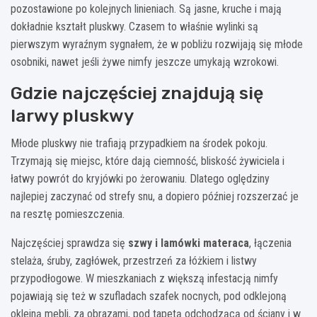
pozostawione po kolejnych linieniach. Są jasne, kruche i mają
dokładnie kształt pluskwy. Czasem to właśnie wylinki są
pierwszym wyraźnym sygnałem, że w pobliżu rozwijają się młode
osobniki, nawet jeśli żywe nimfy jeszcze umykają wzrokowi.
Gdzie najczęściej znajdują się
larwy pluskwy
Młode pluskwy nie trafiają przypadkiem na środek pokoju.
Trzymają się miejsc, które dają ciemność, bliskość żywiciela i
łatwy powrót do kryjówki po żerowaniu. Dlatego oględziny
najlepiej zaczynać od strefy snu, a dopiero później rozszerzać je
na resztę pomieszczenia.
Najczęściej sprawdza się
szwy i lamówki materaca
, łączenia
stelaża, śruby, zagłówek, przestrzeń za łóżkiem i listwy
przypodłogowe. W mieszkaniach z większą infestacją nimfy
pojawiają się też w szufladach szafek nocnych, pod odklejoną
okleiną mebli, za obrazami, pod tapetą odchodzącą od ściany i w