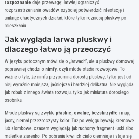
rozpoznanie
daje przewagę: łatwiej ograniczyć
rozprzestrzenianie owadów, szybciej potwierdzić infestację i
uniknąć chaotycznych działań, które tylko rozniosą pluskwy po
mieszkaniu.
Jak wygląda larwa pluskwy i
dlaczego łatwo ją przeoczyć
W języku potocznym mówi się o „larwach”, ale u pluskwy domowej
poprawniej chodzi o
nimfy
, czyli młode stadia rozwojowe. To
ważne o tyle, że nimfa przypomina dorosłą pluskwę, tylko jest od
niej wyraźnie mniejsza, jaśniejsza i bardziej delikatna. Nie wygląda
jak robak z innego świata rozwoju, tylko jak miniatura dorosłego
osobnika.
Młode pluskwy są zwykle
płaskie, owalne, bezskrzydłe
i mają
jasny, niemal przezroczysty kolor. Tuż po wylęgu bywają kremowe
lub słomkowe, czasem wyglądają jak ruchomy fragment łuski albo
maleńkie ziarenko. Po pobraniu krwi ich ciało ciemnieje i staje się