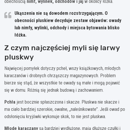
obecnością
nimf, wylinek, odchodów i jaj
w okolicy łóżka.
Ukąszenia nie są dowodem rozstrzygającym.
O
obecności pluskiew decyduje zestaw objawów: owady
lub nimfy, wylinki, odchody i miejsca bytowania blisko
łóżka.
Z czym najczęściej myli się larwy
pluskwy
Najwięcej pomyłek dotyczy pcheł, wszy książkowych, młodych
karaczanów i drobnych chrząszczy magazynowych. Problem
bierze się stąd, że wszystkie te owady są małe i mogą pojawić
się w domu. Różnią się jednak budową i zachowaniem.
Pchła
jest bocznie spłaszczona i skacze. Pluskwa nie skacze i
ma ciało bardziej szerokie, owalne, „naleśnikowate”. Jeśli owad po
odsłonięciu kryjówki wykonuje skok, to nie jest pluskwa.
Młode karaczany
są bardziej wydłużone, mają dłuższe czułki i