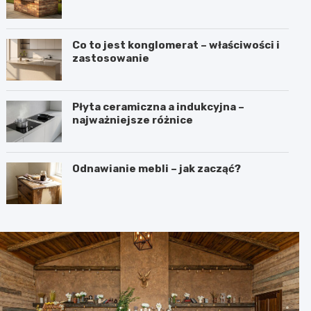
Co to jest konglomerat – właściwości i
zastosowanie
Płyta ceramiczna a indukcyjna –
najważniejsze różnice
Odnawianie mebli – jak zacząć?