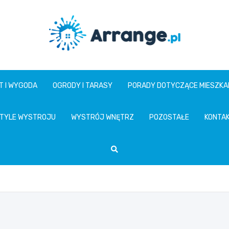
www.arrange.pl
T I WYGODA
OGRODY I TARASY
PORADY DOTYCZĄCE MIESZKA
TYLE WYSTROJU
WYSTRÓJ WNĘTRZ
POZOSTAŁE
KONTA