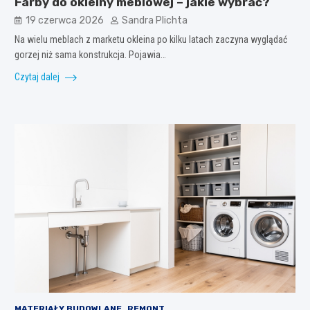
Farby do okleiny meblowej – jakie wybrać?
19 czerwca 2026
Sandra Plichta
Na wielu meblach z marketu okleina po kilku latach zaczyna wyglądać
gorzej niż sama konstrukcja. Pojawia…
Czytaj dalej
MATERIAŁY BUDOWLANE
REMONT