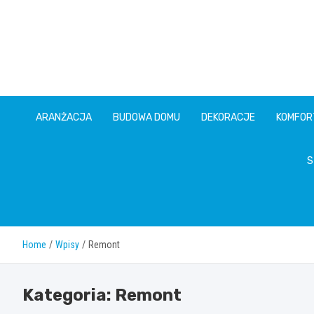
Skip
to
content
ARANŻACJA
BUDOWA DOMU
DEKORACJE
KOMFOR
S
Home
Wpisy
Remont
Kategoria:
Remont