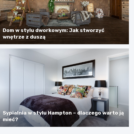
Dom w stylu dworkowym: Jak stworzyć
wnętrze z duszą
Sypialnia w stylu Hampton – dlaczego warto ją
mieć?