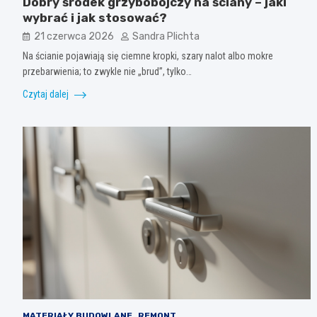
Dobry środek grzybobójczy na ściany – jaki
wybrać i jak stosować?
21 czerwca 2026
Sandra Plichta
Na ścianie pojawiają się ciemne kropki, szary nalot albo mokre
przebarwienia; to zwykle nie „brud”, tylko…
Czytaj dalej
MATERIAŁY BUDOWLANE
REMONT