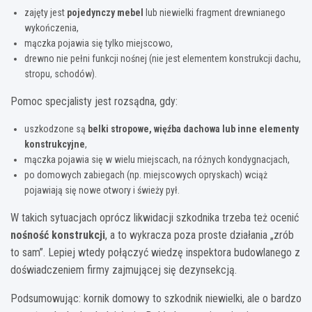
zajęty jest
pojedynczy mebel
lub niewielki fragment drewnianego
wykończenia,
mączka pojawia się tylko miejscowo,
drewno nie pełni funkcji nośnej (nie jest elementem konstrukcji dachu,
stropu, schodów).
Pomoc specjalisty jest rozsądna, gdy:
uszkodzone są
belki stropowe, więźba dachowa lub inne elementy
konstrukcyjne
,
mączka pojawia się w wielu miejscach, na różnych kondygnacjach,
po domowych zabiegach (np. miejscowych opryskach) wciąż
pojawiają się nowe otwory i świeży pył.
W takich sytuacjach oprócz likwidacji szkodnika trzeba też ocenić
nośność konstrukcji
, a to wykracza poza proste działania „zrób
to sam”. Lepiej wtedy połączyć wiedzę inspektora budowlanego z
doświadczeniem firmy zajmującej się dezynsekcją.
Podsumowując: kornik domowy to szkodnik niewielki, ale o bardzo