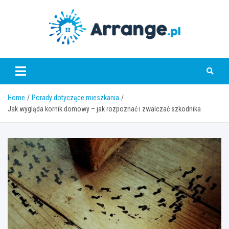
Skip
to
content
www.arrange.pl
Home
Porady dotyczące mieszkania
Jak wygląda kornik domowy – jak rozpoznać i zwalczać szkodnika