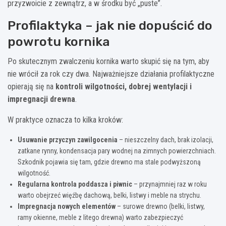
przyzwoicie z zewnątrz, a w środku być „puste”.
Profilaktyka – jak nie dopuścić do
powrotu kornika
Po skutecznym zwalczeniu kornika warto skupić się na tym, aby
nie wrócił za rok czy dwa. Najważniejsze działania profilaktyczne
opierają się na
kontroli wilgotności, dobrej wentylacji i
impregnacji drewna
.
W praktyce oznacza to kilka kroków:
Usuwanie przyczyn zawilgocenia
– nieszczelny dach, brak izolacji,
zatkane rynny, kondensacja pary wodnej na zimnych powierzchniach.
Szkodnik pojawia się tam, gdzie drewno ma stale podwyższoną
wilgotność.
Regularna kontrola poddasza i piwnic
– przynajmniej raz w roku
warto obejrzeć więźbę dachową, belki, listwy i meble na strychu.
Impregnacja nowych elementów
– surowe drewno (belki, listwy,
ramy okienne, meble z litego drewna) warto zabezpieczyć