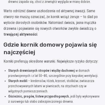
drewno zapada się, choć z zewnątrz wygląda w miarę dobrze.
Warto odróżnić dawne uszkodzenia od aktywnej inwazji. Same
otwory nie muszą oznaczać, że kornik wciąż żeruje – to ślad po
wylocie dorosłych osobników. Natomiast świeża, jasna mączka
drzewna i pojawianie się nowych otworków zwykle świadczą o
trwającej aktywności
.
Gdzie kornik domowy pojawia się
najczęściej
Korniki preferują określone warunki. Największe ryzyko dotyczy:
Starych drewnianych stropów i więźby dachowej
w domach
przedwojennych i z lat 50–80, szczególnie przy kiepskiej wentylacji.
Starych mebli
– kredensów, łóżek, krzeseł, stolików; zwłaszcza
przechowywanych latami w piwnicach, na strychach czy w
wilgotnych pomieszczeniach.
Ościeżnic, progów, listew przypodłogowych
, jeśli były wykonywane
z surowego lub słabo zabezpieczonego drewna.