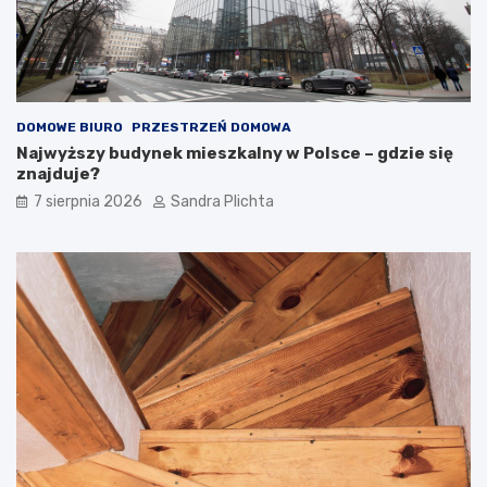
z
o
e
j
z
ą
d
m
u
i
s
e
DOMOWE BIURO
PRZESTRZEŃ DOMOWA
z
ć
Najwyższy budynek mieszkalny w Polsce – gdzie się
ą
?
znajduje?
7 sierpnia 2026
Sandra Plichta