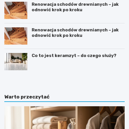
Renowacja schodów drewnianych – jak
odnowić krok po kroku
Renowacja schodów drewnianych – jak
odnowić krok po kroku
Co to jest keramzyt – do czego służy?
D
S
o
y
m
p
w
i
s
a
Warto przeczytać
t
l
y
n
l
i
u
a
d
w
w
s