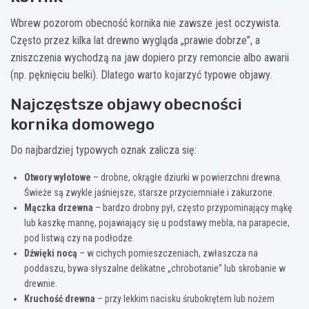
Wbrew pozorom obecność kornika nie zawsze jest oczywista.
Często przez kilka lat drewno wygląda „prawie dobrze”, a
zniszczenia wychodzą na jaw dopiero przy remoncie albo awarii
(np. pęknięciu belki). Dlatego warto kojarzyć typowe objawy.
Najczęstsze objawy obecności
kornika domowego
Do najbardziej typowych oznak zalicza się:
Otwory wylotowe
– drobne, okrągłe dziurki w powierzchni drewna.
Świeże są zwykle jaśniejsze, starsze przyciemniałe i zakurzone.
Mączka drzewna
– bardzo drobny pył, często przypominający mąkę
lub kaszkę mannę, pojawiający się u podstawy mebla, na parapecie,
pod listwą czy na podłodze.
Dźwięki nocą
– w cichych pomieszczeniach, zwłaszcza na
poddaszu, bywa słyszalne delikatne „chrobotanie” lub skrobanie w
drewnie.
Kruchość drewna
– przy lekkim nacisku śrubokrętem lub nożem