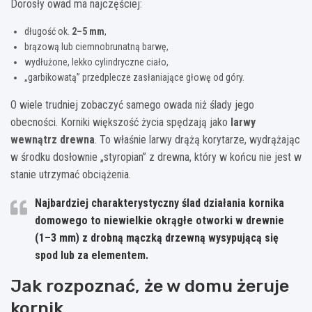
Dorosły owad ma najczęściej:
długość ok.
2–5 mm
,
brązową lub ciemnobrunatną barwę,
wydłużone, lekko cylindryczne ciało,
„garbikowatą” przedplecze zasłaniające głowę od góry.
O wiele trudniej zobaczyć samego owada niż ślady jego
obecności. Korniki większość życia spędzają jako
larwy
wewnątrz drewna
. To właśnie larwy drążą korytarze, wydrążając
w środku dosłownie „styropian” z drewna, który w końcu nie jest w
stanie utrzymać obciążenia.
Najbardziej charakterystyczny ślad działania kornika
domowego to
niewielkie okrągłe otworki w drewnie
(1–3 mm) z drobną mączką drzewną wysypującą się
spod lub za elementem.
Jak rozpoznać, że w domu żeruje
kornik