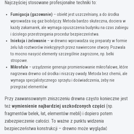
Najczęściej stosowane profesjonalne techniki to:
Fumigacja (gazowanie)
– obiekt jest uszczelniany, a do środka
wprowadza się gaz biobójczy. Metoda bardzo skuteczna, dociera w
każdy zakamarek, ale wymaga opuszczenia budynku na czas zabiegu
i ścisłego przestrzegania procedur bezpieczeństwa.
Iniekcja i żelowanie
– w drewno wprowadza się preparaty w formie
żelu lub roztworów iniekcyjnych przez nawiercone otwory. Pozwala
to mocno nasycić elementy szczególnie zagrożone, np. belki
stropowe.
Mikrofale
– urządzenie generuje promieniowanie mikrofalowe, które
nagrzewa drewno od środka i niszczy owady. Metoda bez chemii, ale
wymaga specjalistycznego sprzętu i doświadczenia, żeby nie
przegrzać elementów.
Przy zaawansowanym zniszczeniu drewna często konieczne jest
też
wymienienie najbardziej uszkodzonych części
(np.
fragmentów belek, łat, elementów mebli) i dopiero potem
zabezpieczenie całości. To ważne z punktu widzenia
bezpieczeństwa konstrukcji – drewno może wyglądać