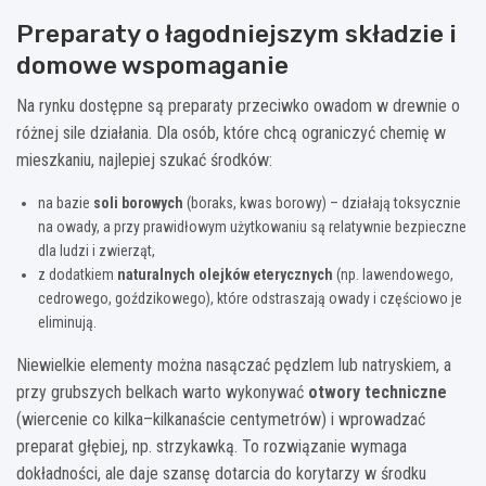
Preparaty o łagodniejszym składzie i
domowe wspomaganie
Na rynku dostępne są preparaty przeciwko owadom w drewnie o
różnej sile działania. Dla osób, które chcą ograniczyć chemię w
mieszkaniu, najlepiej szukać środków:
na bazie
soli borowych
(boraks, kwas borowy) – działają toksycznie
na owady, a przy prawidłowym użytkowaniu są relatywnie bezpieczne
dla ludzi i zwierząt,
z dodatkiem
naturalnych olejków eterycznych
(np. lawendowego,
cedrowego, goździkowego), które odstraszają owady i częściowo je
eliminują.
Niewielkie elementy można nasączać pędzlem lub natryskiem, a
przy grubszych belkach warto wykonywać
otwory techniczne
(wiercenie co kilka–kilkanaście centymetrów) i wprowadzać
preparat głębiej, np. strzykawką. To rozwiązanie wymaga
dokładności, ale daje szansę dotarcia do korytarzy w środku