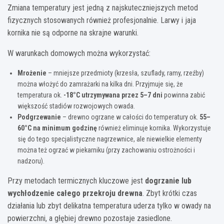
Zmiana temperatury jest jedną z najskuteczniejszych metod
fizycznych stosowanych również profesjonalnie. Larwy i jaja
kornika nie są odporne na skrajne warunki.
W warunkach domowych można wykorzystać:
Mrożenie
– mniejsze przedmioty (krzesła, szuflady, ramy, rzeźby)
można włożyć do zamrażarki na kilka dni. Przyjmuje się, że
temperatura ok.
-18°C utrzymywana przez 5–7 dni
powinna zabić
większość stadiów rozwojowych owada.
Podgrzewanie
– drewno ogrzane w całości do temperatury ok.
55–
60°C na minimum godzinę
również eliminuje kornika. Wykorzystuje
się do tego specjalistyczne nagrzewnice, ale niewielkie elementy
można też ogrzać w piekarniku (przy zachowaniu ostrożności i
nadzoru).
Przy metodach termicznych kluczowe jest
dogrzanie lub
wychłodzenie całego przekroju drewna
. Zbyt krótki czas
działania lub zbyt delikatna temperatura uderza tylko w owady na
powierzchni, a głębiej drewno pozostaje zasiedlone.