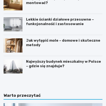
montować?
Lekkie ścianki działowe przesuwne –
funkcjonalność i zastosowanie
Jak wytępić mole – domowe i skuteczne
metody
Najwyższy budynek mieszkalny w Polsce
– gdzie się znajduje?
D
S
o
y
m
p
w
i
s
a
Warto przeczytać
t
l
y
n
l
i