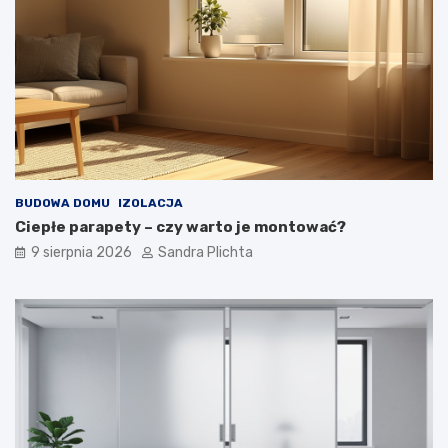
n
w
ę
a
t
r
r
t
z
o
e
j
z
ą
d
m
u
i
s
e
z
ć
BUDOWA DOMU
IZOLACJA
ą
?
Ciepłe parapety – czy warto je montować?
9 sierpnia 2026
Sandra Plichta