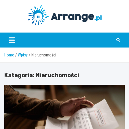
Skip
to
content
www.arrange.pl
Home
Wpisy
Nieruchomości
Kategoria:
Nieruchomości