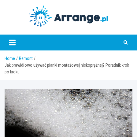
Skip
to
content
www.arrange.pl
Home
Remont
Jak prawidłowo używać pianki montażowej niskoprężnej? Poradnik krok
po kroku