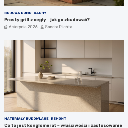
u
i
s
e
BUDOWA DOMU
DACHY
z
ć
Prosty grill z cegły – jak go zbudować?
ą
?
6 sierpnia 2026
Sandra Plichta
MATERIAŁY BUDOWLANE
REMONT
Co to jest konglomerat – właściwości i zastosowanie