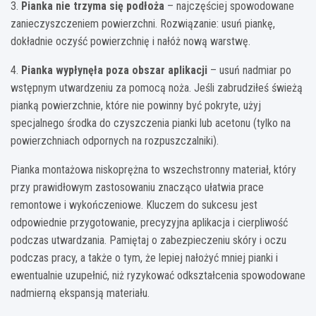
3.
Pianka nie trzyma się podłoża
– najczęściej spowodowane
zanieczyszczeniem powierzchni. Rozwiązanie: usuń piankę,
dokładnie oczyść powierzchnię i nałóż nową warstwę.
4.
Pianka wypłynęła poza obszar aplikacji
– usuń nadmiar po
wstępnym utwardzeniu za pomocą noża. Jeśli zabrudziłeś świeżą
pianką powierzchnie, które nie powinny być pokryte, użyj
specjalnego środka do czyszczenia pianki lub acetonu (tylko na
powierzchniach odpornych na rozpuszczalniki).
Pianka montażowa niskoprężna to wszechstronny materiał, który
przy prawidłowym zastosowaniu znacząco ułatwia prace
remontowe i wykończeniowe. Kluczem do sukcesu jest
odpowiednie przygotowanie, precyzyjna aplikacja i cierpliwość
podczas utwardzania. Pamiętaj o zabezpieczeniu skóry i oczu
podczas pracy, a także o tym, że lepiej nałożyć mniej pianki i
ewentualnie uzupełnić, niż ryzykować odkształcenia spowodowane
nadmierną ekspansją materiału.