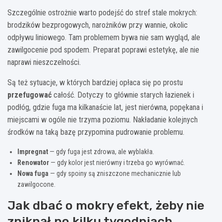
Szczególnie ostrożnie warto podejść do stref stale mokrych:
brodzików bezprogowych, narożników przy wannie, okolic
odpływu liniowego. Tam problemem bywa nie sam wygląd, ale
zawilgocenie pod spodem. Preparat poprawi estetykę, ale nie
naprawi nieszczelności.
Są też sytuacje, w których bardziej opłaca się po prostu
przefugować
całość. Dotyczy to głównie starych łazienek i
podłóg, gdzie fuga ma kilkanaście lat, jest nierówna, popękana i
miejscami w ogóle nie trzyma poziomu. Nakładanie kolejnych
środków na taką bazę przypomina pudrowanie problemu.
Impregnat
— gdy fuga jest zdrowa, ale wyblakła.
Renowator
— gdy kolor jest nierówny i trzeba go wyrównać.
Nowa fuga
— gdy spoiny są zniszczone mechanicznie lub
zawilgocone.
Jak dbać o mokry efekt, żeby nie
zniknął po kilku tygodniach