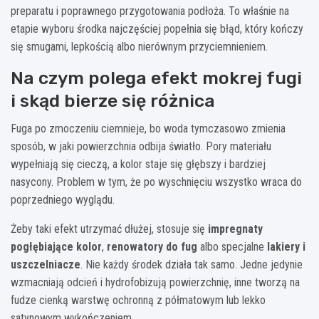
preparatu i poprawnego przygotowania podłoża. To właśnie na
etapie wyboru środka najczęściej popełnia się błąd, który kończy
się smugami, lepkością albo nierównym przyciemnieniem.
Na czym polega efekt mokrej fugi
i skąd bierze się różnica
Fuga po zmoczeniu ciemnieje, bo woda tymczasowo zmienia
sposób, w jaki powierzchnia odbija światło. Pory materiału
wypełniają się cieczą, a kolor staje się głębszy i bardziej
nasycony. Problem w tym, że po wyschnięciu wszystko wraca do
poprzedniego wyglądu.
Żeby taki efekt utrzymać dłużej, stosuje się
impregnaty
pogłębiające kolor
,
renowatory do fug
albo specjalne
lakiery i
uszczelniacze
. Nie każdy środek działa tak samo. Jedne jedynie
wzmacniają odcień i hydrofobizują powierzchnię, inne tworzą na
fudze cienką warstwę ochronną z półmatowym lub lekko
satynowym wykończeniem.