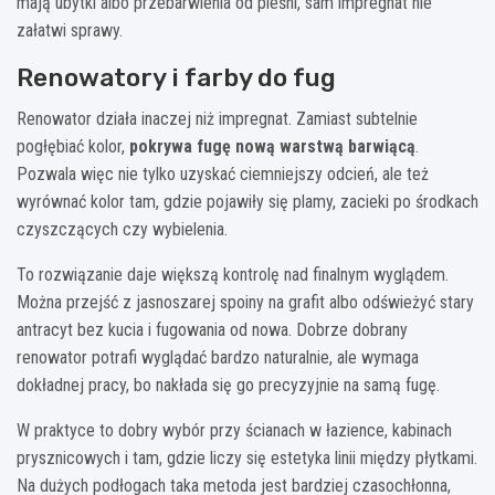
mają ubytki albo przebarwienia od pleśni, sam impregnat nie
załatwi sprawy.
Renowatory i farby do fug
Renowator działa inaczej niż impregnat. Zamiast subtelnie
pogłębiać kolor,
pokrywa fugę nową warstwą barwiącą
.
Pozwala więc nie tylko uzyskać ciemniejszy odcień, ale też
wyrównać kolor tam, gdzie pojawiły się plamy, zacieki po środkach
czyszczących czy wybielenia.
To rozwiązanie daje większą kontrolę nad finalnym wyglądem.
Można przejść z jasnoszarej spoiny na grafit albo odświeżyć stary
antracyt bez kucia i fugowania od nowa. Dobrze dobrany
renowator potrafi wyglądać bardzo naturalnie, ale wymaga
dokładnej pracy, bo nakłada się go precyzyjnie na samą fugę.
W praktyce to dobry wybór przy ścianach w łazience, kabinach
prysznicowych i tam, gdzie liczy się estetyka linii między płytkami.
Na dużych podłogach taka metoda jest bardziej czasochłonna,