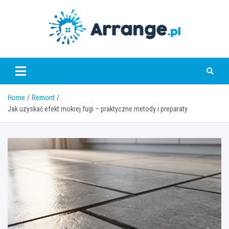
Skip
to
content
www.arrange.pl
Home
Remont
Jak uzyskać efekt mokrej fugi – praktyczne metody i preparaty