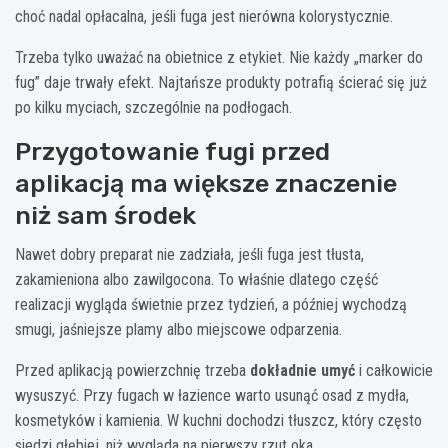
choć nadal opłacalna, jeśli fuga jest nierówna kolorystycznie.
Trzeba tylko uważać na obietnice z etykiet. Nie każdy „marker do
fug” daje trwały efekt. Najtańsze produkty potrafią ścierać się już
po kilku myciach, szczególnie na podłogach.
Przygotowanie fugi przed
aplikacją ma większe znaczenie
niż sam środek
Nawet dobry preparat nie zadziała, jeśli fuga jest tłusta,
zakamieniona albo zawilgocona. To właśnie dlatego część
realizacji wygląda świetnie przez tydzień, a później wychodzą
smugi, jaśniejsze plamy albo miejscowe odparzenia.
Przed aplikacją powierzchnię trzeba
dokładnie umyć
i całkowicie
wysuszyć. Przy fugach w łazience warto usunąć osad z mydła,
kosmetyków i kamienia. W kuchni dochodzi tłuszcz, który często
siedzi głębiej, niż wygląda na pierwszy rzut oka.