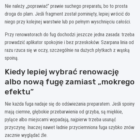
Nie należy „poprawiać” prawie suchego preparatu, bo to prosta
droga do plam. Jeśli fragment został pominięty, lepiej wrócić do
niego przy kolejnej warstwie lub po pełnym wyschnięciu całości.
Przy renowatorach do fug dochodzi jeszcze jedna zasada: trzeba
prowadzić aplikator spokojnie i bez przeskoków. Szarpana linia od
razu rzuca się w oczy, szczególnie na dużych płytkach z wąską
spoiną.
Kiedy lepiej wybrać renowację
albo nową fugę zamiast „mokrego
efektu”
Nie każda fuga nadaje się do odświeżania preparatem. Jeśli spoiny
mają ciemne, głębokie przebarwienia od grzyba, są miękkie,
pylące albo miejscami wypadają, najpierw trzeba usunąć
przyczynę. Inaczej nawet ładnie przyciemniona fuga szybko znów
zacznie wyglądać źle.