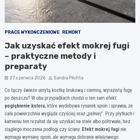
PRACE WYKOŃCZENIOWE
REMONT
Jak uzyskać efekt mokrej fugi
– praktyczne metody i
preparaty
27 czerwca 2026
Sandra Plichta
Co łączy świeżo umytą kostkę brukową i ciemną, wyrazistą fugę
po deszczu? W obu przypadkach chodzi o ten sam efekt:
pogłębienie koloru
, które wydobywa rysunek spoin i sprawia, że
cała powierzchnia wygląda czyściej oraz „pełniej”. Przy płytkach i
kamieniu ten rezultat da się uzyskać na stałe albo półtrwale, bez
ciągłego moczenia podłogi czy ściany.
Efekt mokrej fugi
nie
wymaga wymiany spoin, ale wymaga dobrania właściwego