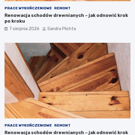
a
o
k
n
PRACE WYKOŃCZENIOWE
REMONT
s
–
Renowacja schodów drewnianych – jak odnowić krok
t
d
po kroku
w
l
7 sierpnia 2026
Sandra Plichta
o
a
r
c
z
z
y
e
ć
g
w
o
n
w
ę
a
t
r
r
t
z
o
e
j
z
ą
d
m
u
i
s
e
z
ć
PRACE WYKOŃCZENIOWE
REMONT
ą
?
Renowacja schodów drewnianych – jak odnowić krok