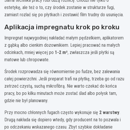
Sama technika pracy robi dużą różnicę. Chodzi nie tylko o
estetykę, ale też o to, czy środek zostanie w strukturze fugi,
zamiast rozlać się po płytkach i zostawić film trudny do usunięcia.
Aplikacja impregnatu krok po kroku
Impregnat najwygodniej nakładać małym pędzelkiem, aplikatorem
z gąbką albo cienkim dozownikiem. Lepiej pracować na małych
odcinkach, mniej więcej po
1-2 m²
, zwłaszcza jeśli płytki są
matowe lub chropowate.
Środek rozprowadza się równomiernie po fudze, bez zalewania
całej powierzchni. Jeśli preparat trafi na płytkę, trzeba go od razu
zetrzeć czystą, suchą mikrofibrą. Nie warto czekać do końca
pracy, bo po kilku minutach może zostać ślad albo połysk tam,
gdzie nie był planowany.
Przy mocno chłonnych fugach często wykonuje się
2 warstwy
.
Drugą nakłada się dopiero wtedy, gdy producent na to pozwala i
po odczekaniu wskazanego czasu. Zbyt szybkie dokładanie