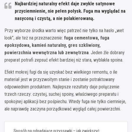
Najbardziej naturalny efekt daje zwykle satynowe
przyciemnienie, nie pełen połysk. Fuga ma wyglądać na
nasyconą i czystą, a nie polakierowaną.
Przy wyborze środka warto więc patrzeć nie tylko na hasło „wet
look”, ale też na przeznaczenie:
fuga cementowa, fuga
epoksydowa, kamień naturalny, gres szkliwiony,
powierzchnia wewnętrzna lub zewnętrzna
. Jeden źle dobrany
preparat potrafi zepsuć efekt bardziej niż stara, wyblakła spoina.
Efekt mokrej fugi da się uzyskać bez wielkiego remontu, o ile
materiał jest w przyzwoitym stanie i zostanie potraktowany
odpowiednim produktem. Najlepsze rezultaty daje połączenie
trzech rzeczy: czystej, suchej spoiny, właściwego preparatu i
spokojnej aplikacji bez pośpiechu. Wtedy fuga nie tylko ciemnieje,
ale naprawdę zaczyna porządkować wygląd całej powierzchni.
Nawigacja
Sposób na odpadające przyssawki – jak zwiększyć