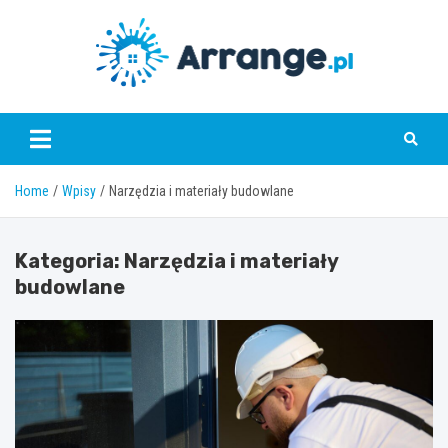
Skip
to
content
www.arrange.pl
Home
Wpisy
Narzędzia i materiały budowlane
Kategoria:
Narzędzia i materiały
budowlane