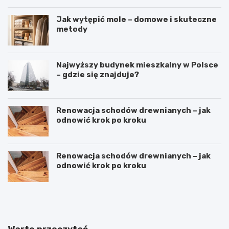
Jak wytępić mole – domowe i skuteczne
metody
Najwyższy budynek mieszkalny w Polsce
– gdzie się znajduje?
Renowacja schodów drewnianych – jak
odnowić krok po kroku
Renowacja schodów drewnianych – jak
odnowić krok po kroku
D
S
o
y
m
p
w
i
s
a