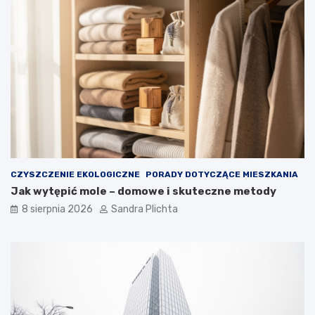
ć
g
w
o
n
w
ę
a
t
r
r
t
z
o
e
j
z
ą
d
m
u
i
s
e
z
ć
CZYSZCZENIE EKOLOGICZNE
PORADY DOTYCZĄCE MIESZKANIA
ą
?
Jak wytępić mole – domowe i skuteczne metody
8 sierpnia 2026
Sandra Plichta