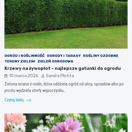
OGRÓD I ROŚLINNOŚĆ
OGRODY I TARASY
ROŚLINY OZDOBNE
TERENY ZIELENI
ZIELEŃ OGRODOWA
Krzewy na żywopłot – najlepsze gatunki do ogrodu
10 marca 2026
Sandra Plichta
Zielona ściana z roślin, która oddziela ogród od ulicy, sąsiadów albo po
prostu wydziela strefy wypoczynku,…
Czytaj dalej