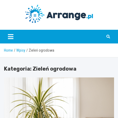
Skip
to
content
www.arrange.pl
Home
Wpisy
Zieleń ogrodowa
Kategoria:
Zieleń ogrodowa