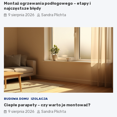
s
–
Montaż ogrzewania podłogowego – etapy i
t
d
najczęstsze błędy
w
l
9 sierpnia 2026
Sandra Plichta
o
a
r
c
z
z
y
e
ć
g
w
o
n
w
ę
a
t
r
r
t
z
o
e
j
z
ą
d
m
u
i
s
e
z
ć
BUDOWA DOMU
IZOLACJA
ą
?
Ciepłe parapety – czy warto je montować?
9 sierpnia 2026
Sandra Plichta