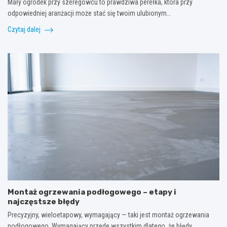
Mały ogródek przy szeregowcu to prawdziwa perełka, która przy
odpowiedniej aranżacji może stać się twoim ulubionym…
Czytaj dalej
Montaż ogrzewania podłogowego – etapy i
najczęstsze błędy
Precyzyjny, wieloetapowy, wymagający — taki jest montaż ogrzewania
podłogowego. Wymagający przede wszystkim dlatego, że błędy