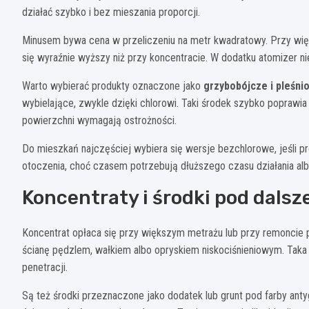
działać szybko i bez mieszania proporcji.
Minusem bywa cena w przeliczeniu na metr kwadratowy. Przy więks
się wyraźnie wyższy niż przy koncentracie. W dodatku atomizer n
Warto wybierać produkty oznaczone jako
grzybobójcze i pleśni
wybielające, zwykle dzięki chlorowi. Taki środek szybko poprawi
powierzchni wymagają ostrożności.
Do mieszkań najczęściej wybiera się wersje bezchlorowe, jeśli p
otoczenia, choć czasem potrzebują dłuższego czasu działania al
Koncentraty i środki pod dals
Koncentrat opłaca się przy większym metrażu lub przy remoncie p
ścianę pędzlem, wałkiem albo opryskiem niskociśnieniowym. Taka f
penetracji.
Są też środki przeznaczone jako dodatek lub grunt pod farby anty