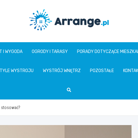
www.arrange.pl
T I WYGODA
OGRODY I TARASY
PORADY DOTYCZĄCE MIESZKA
TYLE WYSTROJU
WYSTRÓJ WNĘTRZ
POZOSTAŁE
KONTA
ak stosować?