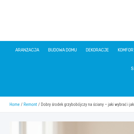
Skip
to
content
ARANŻACJA
BUDOWA DOMU
DEKORACJE
KOMFOR
S
Home
Remont
Dobry środek grzybobójczy na ściany – jaki wybrać i j