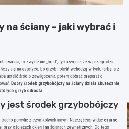
 na ściany – jaki wybrać i
ebarwienia; to zwykle nie „brud”, tylko sygnał, że w przegrodzie
ńczy się na estetyce, bo grzyb i pleśń wchodzą w tynk, farbę, a z
a ustalić źródło zawilgocenia, potem dobrać preparat o
sować.
Dobry środek grzybobójczy na ściany działa skutecznie
 których grzyb odrasta.
y jest środek grzybobójczy
ch trudno pomylić z czymkolwiek innym. Najczęściej widać
czarne,
ie, przy ościeżach okien i na ścianach zewnętrznych. Do tego