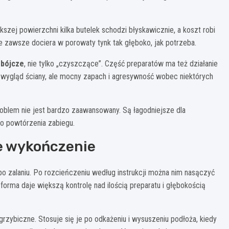
zej powierzchni kilka butelek schodzi błyskawicznie, a koszt robi
ie zawsze dociera w porowaty tynk tak głęboko, jak potrzeba.
obójcze
, nie tylko „czyszczące”. Część preparatów ma też działanie
a wygląd ściany, ale mocny zapach i agresywność wobec niektórych
roblem nie jest bardzo zaawansowany. Są łagodniejsze dla
bo powtórzenia zabiegu.
ze wykończenie
o zalaniu. Po rozcieńczeniu według instrukcji można nim nasączyć
orma daje większą kontrolę nad ilością preparatu i głębokością
grzybiczne. Stosuje się je po odkażeniu i wysuszeniu podłoża, kiedy