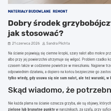
MATERIAŁY BUDOWLANE
REMONT
Dobry środek grzybobójczy
jak stosować?
21 czerwca 2026
Sandra Plichta
Na ścianie pojawiają się ciemne kropki, szary nalot albo mokre prz
albo przy jej powierzchni utrzymuje się wilgoć. Problem rzadko ko
czasem także w codzienne powietrze w mieszkaniu. Najpierw trzeb
odpowiednim działaniu, a dopiero na końcu bezpiecznie go zasto
tylko wtedy, gdy usuwa się nie sam nalot, ale też warunki, w
Skąd wiadomo, że potrzebn
Nie każda plama na ścianie oznacza grzyba, ale są objawy, który
zielone lub brunatne punkty
w narożnikach, za szafą, przy sufic