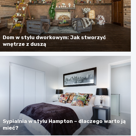
Dom w stylu dworkowym: Jak stworzyć
wnętrze z duszą
Sypialnia w stylu Hampton – dlaczego warto ją
mieć?