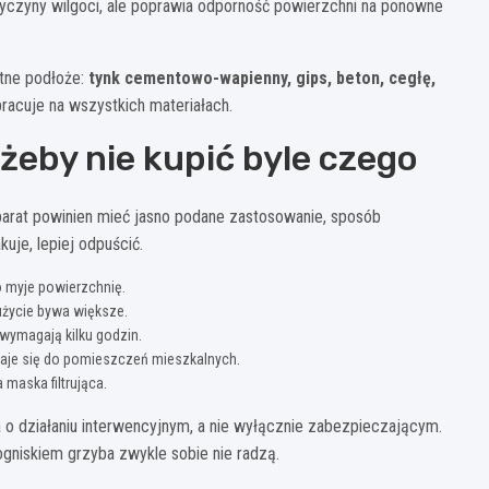
zyczyny wilgoci, ale poprawia odporność powierzchni na ponowne
etne podłoże:
tynk cementowo-wapienny, gips, beton, cegłę,
racuje na wszystkich materiałach.
 żeby nie kupić byle czego
parat powinien mieć jasno podane zastosowanie, sposób
kuje, lepiej odpuścić.
ko myje powierzchnię.
użycie bywa większe.
 wymagają kilku godzin.
daje się do pomieszczeń mieszkalnych.
 maska filtrująca.
ka o działaniu interwencyjnym, a nie wyłącznie zabezpieczającym.
ogniskiem grzyba zwykle sobie nie radzą.