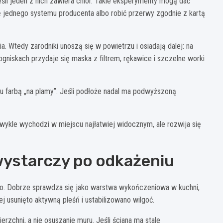
eśli jeden z nich zawiera chlor. Takie eksperymenty mogą dać
ię jednego systemu producenta albo robić przerwy zgodnie z kartą
. Wtedy zarodniki unoszą się w powietrzu i osiadają dalej: na
ogniskach przydaje się maska z filtrem, rękawice i szczelne worki
u farbą „na plamy”. Jeśli podłoże nadal ma podwyższoną
wykle wychodzi w miejscu najłatwiej widocznym, ale rozwija się
wystarczy po odkażeniu
ko. Dobrze sprawdza się jako warstwa wykończeniowa w kuchni,
ej usunięto aktywną pleśń i ustabilizowano wilgoć.
zchni, a nie osuszanie muru. Jeśli ściana ma stale