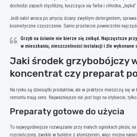
dochodzi zapach stęchlizny, łuszcząca się farba i chłodna, „lepka
Jeśli nalot wraca po umyciu ściany zwykłym detergentem, sprawa j
kosmetyczne czyszczenie. Samo przetarcie powierzchni najczęściej
Grzyb na ścianie nie bierze się znikąd. Najczęstsze prz
w mieszkaniu, nieszczelności instalacji i źle wykonane 
Jaki środek grzybobójczy 
koncentrat czy preparat p
Na rynku są dziesiątki produktów, ale w praktyce mieszczą się w kil
remontu mają sens. Najważniejsze nie jest logo na etykiecie, tylko
Preparaty gotowe do użycia
To najwygodniejsze rozwiązanie przy małych ogniskach pleśni, na p
rozcieńczony, zwykle w butelce z atomizerem, więc można nanieś