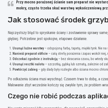
Przy mocno porażonej ścianie sam preparat nie wystarczy
mokry, często trzeba skuć warstwę wykończeniową prz
Jak stosować środek grzyb
Najczęstszy błąd to spryskanie ściany i zostawienie sprawy samej
głębiej. Potrzebne jest spokojne, etapowe działanie.
Usunąć luźne warstwy
– odspojoną farbę, tapetę, miękki tynk. Nie n
Nanieść preparat obficie
– całą strefę porażenia i zapas wokół niej,
Odczekać zgodnie z instrukcją
– bez skracania czasu, bo wtedy s
Usunąć resztki nalotu
– szczotką, gąbką lub szmatą, zależnie od za
Powtórzyć zabieg
– gdy ślady były rozległe albo ściana mocno chłoni
Po odkażeniu ściana musi wyschnąć. Czasem trwa to dobę, a czase
Malowanie zbyt wcześnie kończy się zwykle tym, że problem wra
Czego nie robić podczas aplika