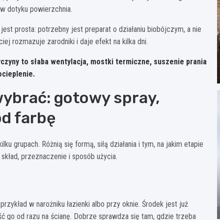
” w dotyku powierzchnia.
est prosta: potrzebny jest preparat o działaniu biobójczym, a nie
 rozmazuje zarodniki i daje efekt na kilka dni.
yczyny to
słaba wentylacja
, mostki termiczne, suszenie prania
ocieplenie.
wybrać: gotowy spray,
od farbę
ku grupach. Różnią się formą, siłą działania i tym, na jakim etapie
 skład, przeznaczenie i sposób użycia.
rzykład w narożniku łazienki albo przy oknie. Środek jest już
ć go od razu na ścianę. Dobrze sprawdza się tam, gdzie trzeba