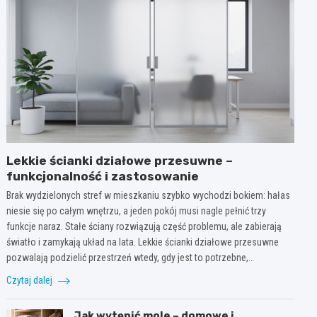
Lekkie ścianki działowe przesuwne –
funkcjonalność i zastosowanie
Brak wydzielonych stref w mieszkaniu szybko wychodzi bokiem: hałas
niesie się po całym wnętrzu, a jeden pokój musi nagle pełnić trzy
funkcje naraz. Stałe ściany rozwiązują część problemu, ale zabierają
światło i zamykają układ na lata. Lekkie ścianki działowe przesuwne
pozwalają podzielić przestrzeń wtedy, gdy jest to potrzebne,…
Czytaj dalej
Jak wytępić mole – domowe i