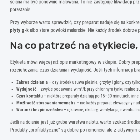
ściana ma być ponownie malowana. To nie zastępuje likwidacji pr
porastanie.
Przy wyborze warto sprawdzić, czy preparat nadaje się na konkr
płyty g-k
albo stare powłoki malarskie. Nie każdy środek dobrze p
Na co patrzeć na etykiecie,
Etykieta mówi więcej niż opis marketingowy w sklepie. Dobry pre
rozcieńczania, czas działania i wydajność. Jeśli tych informacji bra
Zakres działania
– czy środek usuwa pleśnie, grzyby i glony, czy tyl
Wydajność
– zwykle podawana w m²/l; przy chłonnym tynku realne z
Czas kontaktu
– niektóre preparaty działają po 15–30 minutach, inne
Możliwość stosowania wewnątrz
– nie każdy preparat elewacyjny na
Warunki bezpieczeństwa
– rękawice, okulary, wentylacja, ewentualna
Jeśli na ścianie jest już gruba warstwa nalotu, warto szukać środ
Produkty „profilaktyczne” są dobre po remoncie, ale z aktywnym 