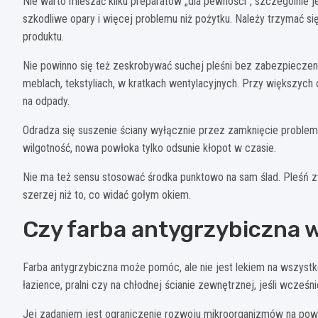
Nie warto mieszać kilku preparatów „dla pewności”, szczególnie j
szkodliwe opary i więcej problemu niż pożytku. Należy trzymać s
produktu.
Nie powinno się też zeskrobywać suchej pleśni bez zabezpieczenia
meblach, tekstyliach, w kratkach wentylacyjnych. Przy większych 
na odpady.
Odradza się suszenie ściany wyłącznie przez zamknięcie problem
wilgotność, nowa powłoka tylko odsunie kłopot w czasie.
Nie ma też sensu stosować środka punktowo na sam ślad. Pleśń z
szerzej niż to, co widać gołym okiem.
Czy farba antygrzybiczna 
Farba antygrzybiczna może pomóc, ale nie jest lekiem na wszyst
łazience, pralni czy na chłodnej ścianie zewnętrznej, jeśli wcześni
Jej zadaniem jest ograniczenie rozwoju mikroorganizmów na powier