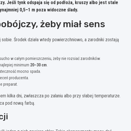
. Jeśli tynk odspaja się od podłoża, kruszy albo jest stale
ynajmniej
0,5–1 m
poza widoczne ślady.
obójczy, żeby miał sens
 sobie. Środek działa wtedy powierzchniowo, a zarodniki zostają
a sucho w całym pomieszczeniu, żeby nie rozsiać zarodników.
 najlepiej minimum
20–30 cm
.
kuteczność mocno spada.
leceń producenta.
e preparat.
m kilka dni, zwłaszcza po zalaniu albo przy słabej temperaturze.
ca pod nową farbą.
cji