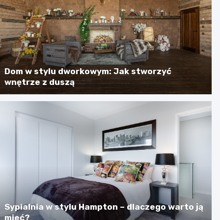
Dom w stylu dworkowym: Jak stworzyć
wnętrze z duszą
Sypialnia w stylu Hampton – dlaczego warto ją
mieć?