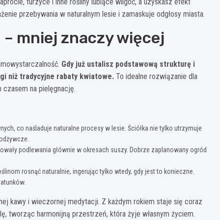
ocie, turzyce i inne rośliny lubiące wilgoć, a uzyskasz efekt
enie przebywania w naturalnym lesie i zamaskuje odgłosy miasta.
 – mniej znaczy więcej
samowystarczalność.
Gdy już ustalisz podstawową strukturę i
i niż tradycyjne rabaty kwiatowe.
To idealne rozwiązanie dla
m czasem na pielęgnację.
ych, co naśladuje naturalne procesy w lesie. Ściółka nie tylko utrzymuje
i odżywcze.
zebowały podlewania głównie w okresach suszy. Dobrze zaplanowany ogród
linom rosnąć naturalnie, ingerując tylko wtedy, gdy jest to konieczne.
gatunków.
ej kawy i wieczornej medytacji. Z każdym rokiem staje się coraz
rolę, tworząc harmonijną przestrzeń, która żyje własnym życiem.