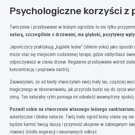
Psychologiczne korzyści z 
Tworzenie i przebywanie w leśnym ogrodzie to nie tylko przyjem
naturą, szczególnie z drzewami, ma głęboki, pozytywny wpł
Japończycy praktykują „kąpiele leśne” (shinrin-yoku) jako sposób
może stać się miejscem codziennej terapii, gdzie oddychasz świ
odpoczywasz w cieniu drzew. Regularne przebywanie wśród ziele
koncentrację i poprawia nastrój.
Zauważyłam, że od kiedy stworzyłam swój mały las, częściej wyc
magicznego w obserwowaniu, jak przyroda budzi się do życia wiosn
zimą. Ten naturalny rytm pomaga mi odnaleźć wewnętrzny spokój
Pozwól sobie na stworzenie własnego leśnego sanktuarium.
autentyczne i bliskie naturze. Twój mały ogród leśny stanie się ni
będzie karmić twoją duszę i przynosić ukojenie w zabieganym świ
również źródło inspiracji i nieustannych odkryć.