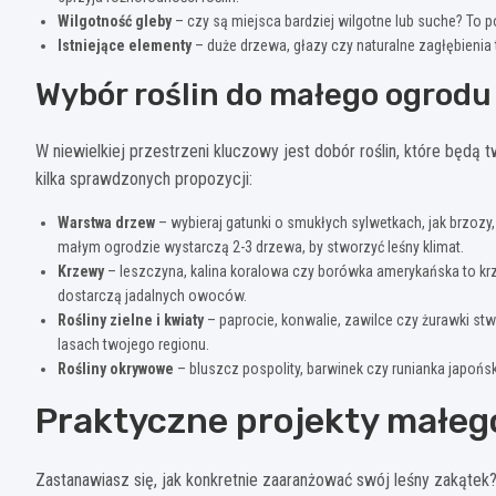
Wilgotność gleby
– czy są miejsca bardziej wilgotne lub suche? To p
Istniejące elementy
– duże drzewa, głazy czy naturalne zagłębienia
Wybór roślin do małego ogrodu
W niewielkiej przestrzeni kluczowy jest dobór roślin, które będą 
kilka sprawdzonych propozycji:
Warstwa drzew
– wybieraj gatunki o smukłych sylwetkach, jak brzozy
małym ogrodzie wystarczą 2-3 drzewa, by stworzyć leśny klimat.
Krzewy
– leszczyna, kalina koralowa czy borówka amerykańska to kr
dostarczą jadalnych owoców.
Rośliny zielne i kwiaty
– paprocie, konwalie, zawilce czy żurawki stwo
lasach twojego regionu.
Rośliny okrywowe
– bluszcz pospolity, barwinek czy runianka japoń
Praktyczne projekty małeg
Zastanawiasz się, jak konkretnie zaaranżować swój leśny zakątek