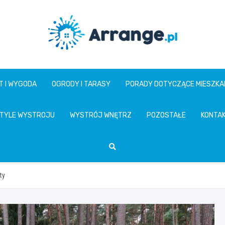
www.arrange.pl
T I WYGODA
OGRODY I TARASY
PORADY DOTYCZĄCE MIESZKA
TYLE WYSTROJU
WYSTRÓJ WNĘTRZ
POZOSTAŁE
KONTA
ty