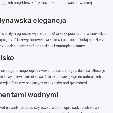
pirujących projektów, które możesz dostosować do własnej
ndynawska elegancja
u. W małym ogrodzie wystarczą 2-3 brzozy posadzone w niewielkiej
ędą się czuć krzewy borówek, wrzosów i paprocie. Dodaj ścieżkę z
sz idealną przestrzeń do relaksu i kontemplacji natury.
isko
kt swojego leśnego ogrodu wokół bezpiecznego paleniska. Otocz je
 krzewy i niewielkie drzewa. Taki układ nawiązuje do naturalnych
z przyjaciółmi czy rodzinnych wieczorów pod gwiazdami.
ementami wodnymi
wet niewielki strumyk czy oczko wodne wprowadzi dodatkowy