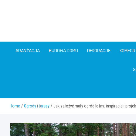
Skip
to
content
ARANŻACJA
BUDOWA DOMU
DEKORACJE
KOMFOR
S
Home
Ogrody i tarasy
Jak założyć mały ogród leśny: inspiracje i projek