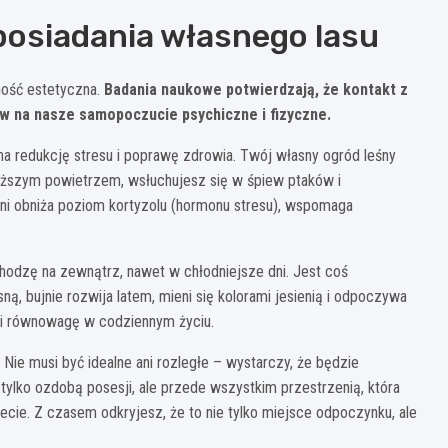
posiadania własnego lasu
ność estetyczna.
Badania naukowe potwierdzają, że kontakt z
yw na nasze samopoczucie psychiczne i fizyczne.
 na redukcję stresu i poprawę zdrowia. Twój własny ogród leśny
eższym powietrzem, wsłuchujesz się w śpiew ptaków i
ni obniża poziom kortyzolu (hormonu stresu), wspomaga
hodzę na zewnątrz, nawet w chłodniejsze dni. Jest coś
ą, bujnie rozwija latem, mieni się kolorami jesienią i odpoczywa
 i równowagę w codziennym życiu.
Nie musi być idealne ani rozległe – wystarczy, że będzie
e tylko ozdobą posesji, ale przede wszystkim przestrzenią, która
ecie. Z czasem odkryjesz, że to nie tylko miejsce odpoczynku, ale