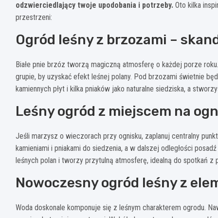
odzwierciedlający twoje upodobania i potrzeby.
Oto kilka ins
przestrzeni:
Ogród leśny z brzozami – ska
Białe pnie brzóz tworzą magiczną atmosferę o każdej porze rok
grupie, by uzyskać efekt leśnej polany. Pod brzozami świetnie b
kamiennych płyt i kilka pniaków jako naturalne siedziska, a stworzy
Leśny ogród z miejscem na ogn
Jeśli marzysz o wieczorach przy ognisku, zaplanuj centralny pun
kamieniami i pniakami do siedzenia, a w dalszej odległości posadź
leśnych polan i tworzy przytulną atmosferę, idealną do spotkań 
Nowoczesny ogród leśny z el
Woda doskonale komponuje się z leśnym charakterem ogrodu. Na