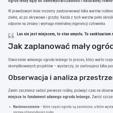
ogród leśny dąży do samowystarczalności i naturalnej równo
W prawdziwym lesie możemy zaobserwować kilka warstw roślinnośc
zielne, aż po okrywowe i grzyby. Każda z tych warstw pełni okreś
odporne na zmiany i wymaga minimalnej ingerencji człowieka.
Las nie jest miejscem, to stan umysłu. To sanktuarium r
Jak zaplanować mały ogród 
Stworzenie własnego ogrodu leśnego to proces, który warto rozp
skomplikowanych projektów – wystarczy, że zastosujesz kilka po
Obserwacja i analiza przestrze
Zanim zaczniesz sadzić pierwsze rośliny, poświęć czas na obser
miejsca to fundament udanego ogrodu leśnego.
Zwróć szczeg
Nasłonecznienie
– które części ogrodu są zacienione, a które wyst
sprzyja różnorodności roślin.