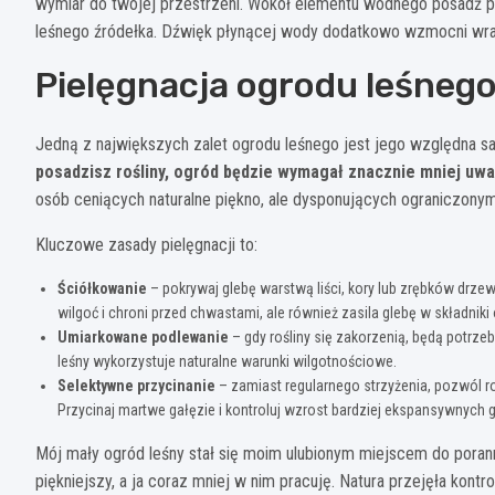
wymiar do twojej przestrzeni. Wokół elementu wodnego posadź papr
leśnego źródełka. Dźwięk płynącej wody dodatkowo wzmocni wraż
Pielęgnacja ogrodu leśnego
Jedną z największych zalet ogrodu leśnego jest jego względna 
posadzisz rośliny, ogród będzie wymagał znacznie mniej uwag
osób ceniących naturalne piękno, ale dysponujących ograniczony
Kluczowe zasady pielęgnacji to:
Ściółkowanie
– pokrywaj glebę warstwą liści, kory lub zrębków drzewn
wilgoć i chroni przed chwastami, ale również zasila glebę w składnik
Umiarkowane podlewanie
– gdy rośliny się zakorzenią, będą potr
leśny wykorzystuje naturalne warunki wilgotnościowe.
Selektywne przycinanie
– zamiast regularnego strzyżenia, pozwól roś
Przycinaj martwe gałęzie i kontroluj wzrost bardziej ekspansywnych 
Mój mały ogród leśny stał się moim ulubionym miejscem do porann
piękniejszy, a ja coraz mniej w nim pracuję. Natura przejęła kont