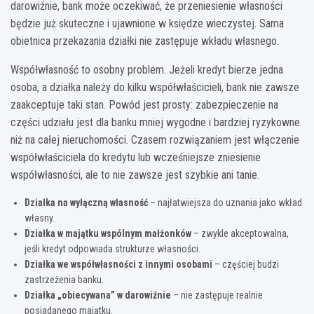
darowiźnie, bank może oczekiwać, że przeniesienie własności
będzie już skuteczne i ujawnione w księdze wieczystej. Sama
obietnica przekazania działki nie zastępuje wkładu własnego.
Współwłasność to osobny problem. Jeżeli kredyt bierze jedna
osoba, a działka należy do kilku współwłaścicieli, bank nie zawsze
zaakceptuje taki stan. Powód jest prosty: zabezpieczenie na
części udziału jest dla banku mniej wygodne i bardziej ryzykowne
niż na całej nieruchomości. Czasem rozwiązaniem jest włączenie
współwłaściciela do kredytu lub wcześniejsze zniesienie
współwłasności, ale to nie zawsze jest szybkie ani tanie.
Działka na wyłączną własność
– najłatwiejsza do uznania jako wkład
własny.
Działka w majątku wspólnym małżonków
– zwykle akceptowalna,
jeśli kredyt odpowiada strukturze własności.
Działka we współwłasności z innymi osobami
– częściej budzi
zastrzeżenia banku.
Działka „obiecywana” w darowiźnie
– nie zastępuje realnie
posiadanego majątku.