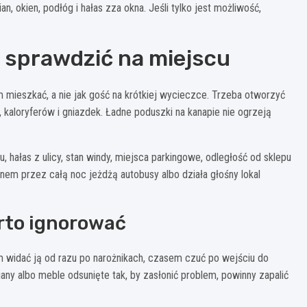
n, okien, podłóg i hałas zza okna. Jeśli tylko jest możliwość,
o sprawdzić na miejscu
 mieszkać, a nie jak gość na krótkiej wycieczce. Trzeba otworzyć
n, kaloryferów i gniazdek. Ładne poduszki na kanapie nie ogrzeją
 hałas z ulicy, stan windy, miejsca parkingowe, odległość od sklepu
nem przez całą noc jeżdżą autobusy albo działa głośny lokal
arto ignorować
 widać ją od razu po narożnikach, czasem czuć po wejściu do
ny albo meble odsunięte tak, by zasłonić problem, powinny zapalić