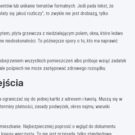
ntów lub unikanie tematów formalnych. Jeśli pada tekst, że
ty się jakoś rozliczy”, to zwykle nie jest drobiazg, tylko
tem, płyta grzewcza z niedziałającym polem, okna, które ledwo
e niedoskonałości. To późniejsze spory o to, kto ma naprawić
d obejrzeniem wszystkich pomieszczeń albo próbuje wziąć zadatek
, ale pośpiech nie może zastępować zdrowego rozsądku.
jścia
ograniczać się do jednej kartki z adresem i kwotą. Muszą się w
 terminy płatności, zasady podwyżek, okres najmu, warunki
mieszkanie. Najbezpieczniej poprosić o wgląd do dokumentu
księgą wieczystą. To nie jest przesada, tylko standardowa