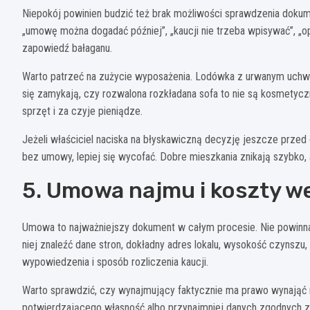
Niepokój powinien budzić też brak możliwości sprawdzenia dokume
„umowę można dogadać później”, „kaucji nie trzeba wpisywać”, „opła
zapowiedź bałaganu.
Warto patrzeć na zużycie wyposażenia. Lodówka z urwanym uchwy
się zamykają, czy rozwalona rozkładana sofa to nie są kosmetyczn
sprzęt i za czyje pieniądze.
Jeżeli właściciel naciska na błyskawiczną decyzję jeszcze prze
bez umowy, lepiej się wycofać. Dobre mieszkania znikają szybko
5. Umowa najmu i koszty we
Umowa to najważniejszy dokument w całym procesie. Nie powinna 
niej znaleźć dane stron, dokładny adres lokalu, wysokość czynszu,
wypowiedzenia i sposób rozliczenia kaucji.
Warto sprawdzić, czy wynajmujący faktycznie ma prawo wynająć 
potwierdzającego własność albo przynajmniej danych zgodnych z 