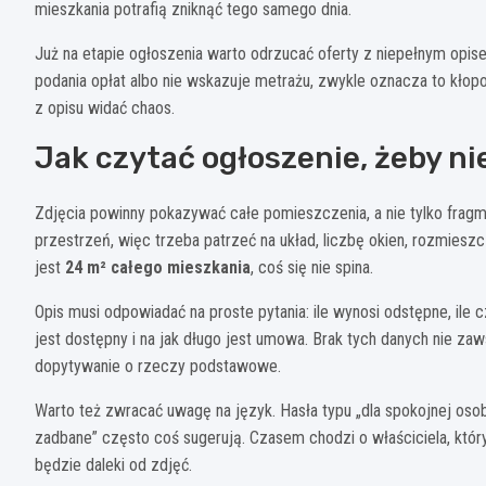
mieszkania potrafią zniknąć tego samego dnia.
Już na etapie ogłoszenia warto odrzucać oferty z niepełnym opisem,
podania opłat albo nie wskazuje metrażu, zwykle oznacza to kłopot
z opisu widać chaos.
Jak czytać ogłoszenie, żeby ni
Zdjęcia powinny pokazywać całe pomieszczenia, a nie tylko fragm
przestrzeń, więc trzeba patrzeć na układ, liczbę okien, rozmieszcz
jest
24 m² całego mieszkania
, coś się nie spina.
Opis musi odpowiadać na proste pytania: ile wynosi odstępne, ile c
jest dostępny i na jak długo jest umowa. Brak tych danych nie za
dopytywanie o rzeczy podstawowe.
Warto też zwracać uwagę na język. Hasła typu „dla spokojnej oso
zadbane” często coś sugerują. Czasem chodzi o właściciela, któr
będzie daleki od zdjęć.