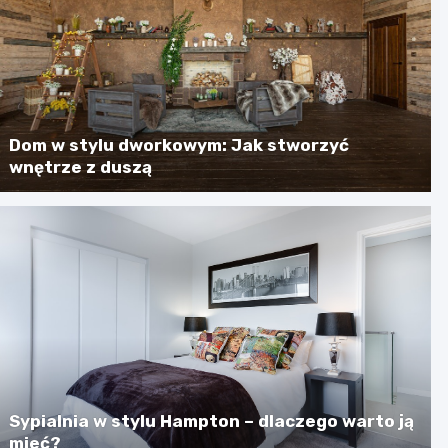
Dom w stylu dworkowym: Jak stworzyć
wnętrze z duszą
Sypialnia w stylu Hampton – dlaczego warto ją
mieć?