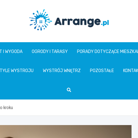
www.arrange.pl
T I WYGODA
OGRODY I TARASY
PORADY DOTYCZĄCE MIESZKA
TYLE WYSTROJU
WYSTRÓJ WNĘTRZ
POZOSTAŁE
KONTA
po kroku