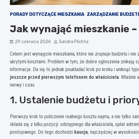
PORADY DOTYCZĄCE MIESZKANIA
ZARZĄDZANIE BUDŻET
Jak wynająć mieszkanie –
29 czerwca 2026
Sandra Plichta
Celem jest wynajęcie mieszkania, które nie zrujnuje budżetu i nie
ukrytymi kosztami. Problem w tym, że dobre ogłoszenia znikają s
informacje. Da się to jednak poukładać krok po kroku i uniknąć t
jeszcze przed pierwszym telefonem do właściciela
. Właśnie
nerwy i czas.
1. Ustalenie budżetu i prio
Pierwszy krok to policzenie realnego kosztu najmu, a nie tylko 
składa się z kilku pozycji: odstępnego dla właściciela, opłat admi
postojowego. Do tego dochodzi
kaucja
, najczęściej w wysokośc