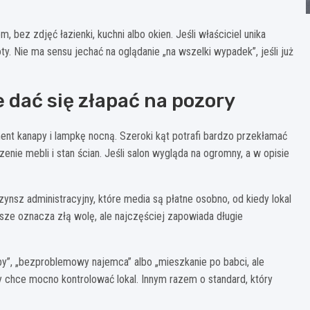
 bez zdjęć łazienki, kuchni albo okien. Jeśli właściciel unika
y. Nie ma sensu jechać na oglądanie „na wszelki wypadek”, jeśli już
e dać się złapać na pozory
ent kanapy i lampkę nocną. Szeroki kąt potrafi bardzo przekłamać
enie mebli i stan ścian. Jeśli salon wygląda na ogromny, a w opisie
zynsz administracyjny, które media są płatne osobno, od kiedy lokal
wsze oznacza złą wolę, ale najczęściej zapowiada długie
by”, „bezproblemowy najemca” albo „mieszkanie po babci, ale
y chce mocno kontrolować lokal. Innym razem o standard, który