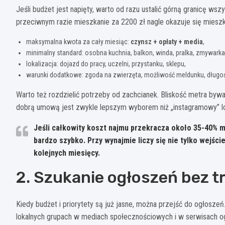
Jeśli budżet jest napięty, warto od razu ustalić górną granicę wsz
przeciwnym razie mieszkanie za 2200 zł nagle okazuje się miesz
maksymalna kwota za cały miesiąc:
czynsz + opłaty + media
,
minimalny standard: osobna kuchnia, balkon, winda, pralka, zmywarka
lokalizacja: dojazd do pracy, uczelni, przystanku, sklepu,
warunki dodatkowe: zgoda na zwierzęta, możliwość meldunku, dług
Warto też rozdzielić potrzeby od zachcianek. Bliskość metra byw
dobrą umową jest zwykle lepszym wyborem niż „instagramowy” lok
Jeśli całkowity koszt najmu przekracza około
35-40% m
bardzo szybko. Przy wynajmie liczy się nie tylko wejści
kolejnych miesięcy.
2. Szukanie ogłoszeń bez t
Kiedy budżet i priorytety są już jasne, można przejść do ogłoszeń
lokalnych grupach w mediach społecznościowych i w serwisach o