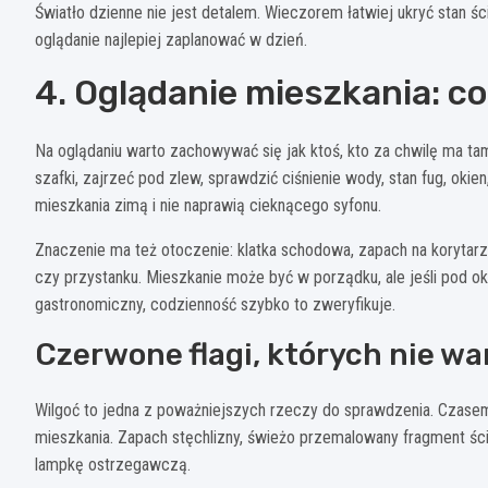
Światło dzienne nie jest detalem. Wieczorem łatwiej ukryć stan ścia
oglądanie najlepiej zaplanować w dzień.
4. Oglądanie mieszkania: c
Na oglądaniu warto zachowywać się jak ktoś, kto za chwilę ma tam
szafki, zajrzeć pod zlew, sprawdzić ciśnienie wody, stan fug, okie
mieszkania zimą i nie naprawią cieknącego syfonu.
Znaczenie ma też otoczenie: klatka schodowa, zapach na korytarzu,
czy przystanku. Mieszkanie może być w porządku, ale jeśli pod ok
gastronomiczny, codzienność szybko to zweryfikuje.
Czerwone flagi, których nie w
Wilgoć to jedna z poważniejszych rzeczy do sprawdzenia. Czasem
mieszkania. Zapach stęchlizny, świeżo przemalowany fragment ścia
lampkę ostrzegawczą.