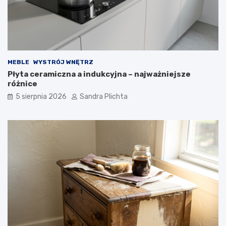
z
o
e
j
z
ą
d
m
u
i
s
e
MEBLE
WYSTRÓJ WNĘTRZ
z
ć
Płyta ceramiczna a indukcyjna – najważniejsze
ą
?
różnice
5 sierpnia 2026
Sandra Plichta