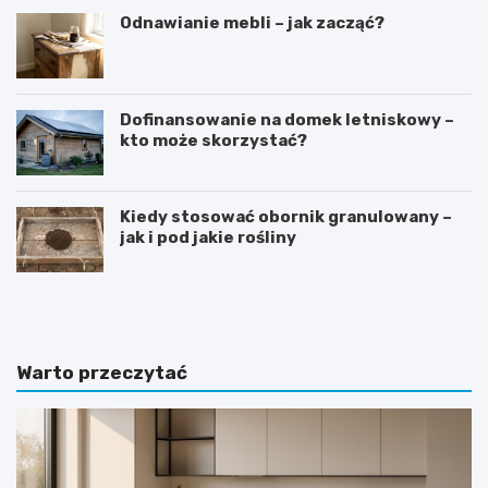
Odnawianie mebli – jak zacząć?
Dofinansowanie na domek letniskowy –
kto może skorzystać?
Kiedy stosować obornik granulowany –
jak i pod jakie rośliny
D
S
o
y
m
p
w
i
s
a
Warto przeczytać
t
l
y
n
l
i
u
a
d
w
w
s