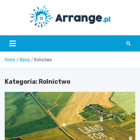
Skip
to
content
www.arrange.pl
Home
Wpisy
Rolnictwo
Kategoria:
Rolnictwo