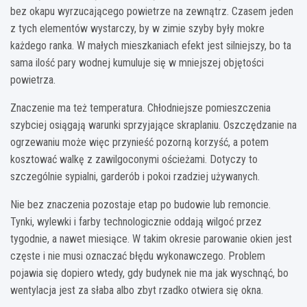
bez okapu wyrzucającego powietrze na zewnątrz. Czasem jeden
z tych elementów wystarczy, by w zimie szyby były mokre
każdego ranka. W małych mieszkaniach efekt jest silniejszy, bo ta
sama ilość pary wodnej kumuluje się w mniejszej objętości
powietrza.
Znaczenie ma też temperatura. Chłodniejsze pomieszczenia
szybciej osiągają warunki sprzyjające skraplaniu. Oszczędzanie na
ogrzewaniu może więc przynieść pozorną korzyść, a potem
kosztować walkę z zawilgoconymi ościeżami. Dotyczy to
szczególnie sypialni, garderób i pokoi rzadziej używanych.
Nie bez znaczenia pozostaje etap po budowie lub remoncie.
Tynki, wylewki i farby technologicznie oddają wilgoć przez
tygodnie, a nawet miesiące. W takim okresie parowanie okien jest
częste i nie musi oznaczać błędu wykonawczego. Problem
pojawia się dopiero wtedy, gdy budynek nie ma jak wyschnąć, bo
wentylacja jest za słaba albo zbyt rzadko otwiera się okna.