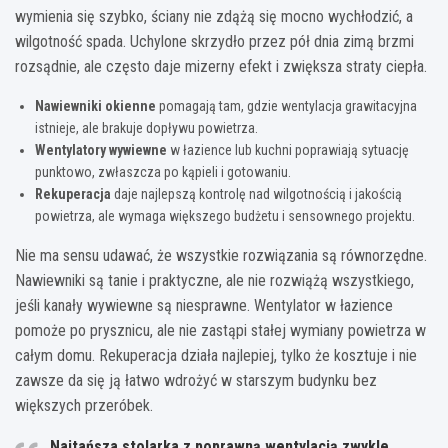
wymienia się szybko, ściany nie zdążą się mocno wychłodzić, a
wilgotność spada. Uchylone skrzydło przez pół dnia zimą brzmi
rozsądnie, ale często daje mizerny efekt i zwiększa straty ciepła.
Nawiewniki okienne
pomagają tam, gdzie wentylacja grawitacyjna
istnieje, ale brakuje dopływu powietrza.
Wentylatory wywiewne
w łazience lub kuchni poprawiają sytuację
punktowo, zwłaszcza po kąpieli i gotowaniu.
Rekuperacja
daje najlepszą kontrolę nad wilgotnością i jakością
powietrza, ale wymaga większego budżetu i sensownego projektu.
Nie ma sensu udawać, że wszystkie rozwiązania są równorzędne.
Nawiewniki są tanie i praktyczne, ale nie rozwiążą wszystkiego,
jeśli kanały wywiewne są niesprawne. Wentylator w łazience
pomoże po prysznicu, ale nie zastąpi stałej wymiany powietrza w
całym domu. Rekuperacja działa najlepiej, tylko że kosztuje i nie
zawsze da się ją łatwo wdrożyć w starszym budynku bez
większych przeróbek.
Najtańsza stolarka z poprawną wentylacją zwykle