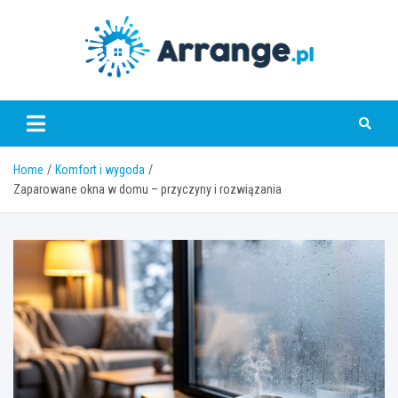
Skip
to
content
www.arrange.pl
Home
Komfort i wygoda
Zaparowane okna w domu – przyczyny i rozwiązania