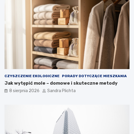
ć
g
w
o
n
w
ę
a
t
r
r
t
z
o
e
j
z
ą
d
m
u
i
s
e
z
ć
CZYSZCZENIE EKOLOGICZNE
PORADY DOTYCZĄCE MIESZKANIA
ą
?
Jak wytępić mole – domowe i skuteczne metody
8 sierpnia 2026
Sandra Plichta