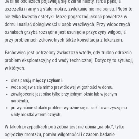
Jeśli na ościeżach pojawiają się czarne naloty, farba pęka, a
uszczelki i ramy są stale mokre, zwlekanie nie ma sensu. Pleśń to
nie tylko kwestia estetyki. Może pogarszać jakość powietrza w
domu i nasilać dolegliwości u osób wrażliwych. Przy widocznych
oznakach grzyba rozsądne jest usunięcie przyczyny wilgoci, a
przy problemach zdrowotnych także konsultacja z lekarzem.
Fachowiec jest potrzebny zwłaszcza wtedy, gdy trudno odróżnić
problem eksploatacyjny od wady technicznej. Dotyczy to sytuacji,
w których:
okna parują
między szybami
,
woda pojawia się mimo prawidłowej wilgotności w domu,
zawilgocenie jest silne tylko przy jednym oknie lub w jednym
narożniku,
po wymianie stolarki problem wyraźnie się nasilił i towarzyszą mu
ślady mostków termicznych.
W takich przypadkach potrzebna jest nie opinia „na oko”, tylko
oględziny montażu, pomiar wilgotności i czasem badanie