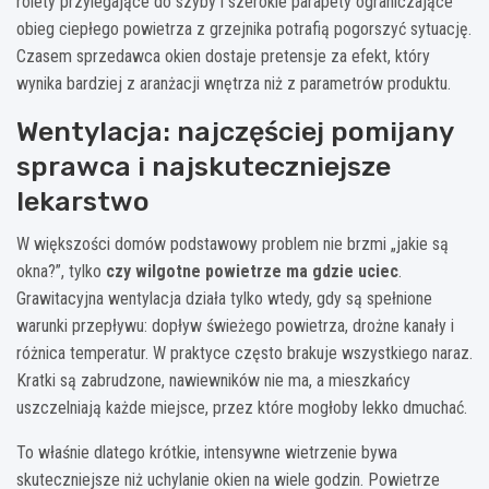
rolety przylegające do szyby i szerokie parapety ograniczające
obieg ciepłego powietrza z grzejnika potrafią pogorszyć sytuację.
Czasem sprzedawca okien dostaje pretensje za efekt, który
wynika bardziej z aranżacji wnętrza niż z parametrów produktu.
Wentylacja: najczęściej pomijany
sprawca i najskuteczniejsze
lekarstwo
W większości domów podstawowy problem nie brzmi „jakie są
okna?”, tylko
czy wilgotne powietrze ma gdzie uciec
.
Grawitacyjna wentylacja działa tylko wtedy, gdy są spełnione
warunki przepływu: dopływ świeżego powietrza, drożne kanały i
różnica temperatur. W praktyce często brakuje wszystkiego naraz.
Kratki są zabrudzone, nawiewników nie ma, a mieszkańcy
uszczelniają każde miejsce, przez które mogłoby lekko dmuchać.
To właśnie dlatego krótkie, intensywne wietrzenie bywa
skuteczniejsze niż uchylanie okien na wiele godzin. Powietrze