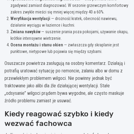
zgadywać zamiast diagnozować. W sezonie grzewczym komfortowy
zakres zwykle mieści się mniej więcej między 40 a 60%.
Weryfikacja wentylacji
— drożność kratek, obecność nawiewu,
działanie wyciągu w łazience i kuchni.
Zmiana nawyków
— suszenie prania poza pokojami, używanie okapu,
krótkie intensywne wietrzenie.
Ocena montażu i stanu okien
— zwłaszcza gdy skraplanie jest
punktowe, nietypowe lub pojawia się między szybami.
Osuszacze powietrza zasługują na osobny komentarz. Działają i
potrafią uratować sytuację po remoncie, zalaniu albo w domu z
przewlekłym problemem wilgoci. Nie powinny jednak być
traktowane jako alibi dla źle działającej wentylacji. Stałe
„odsysanie” wilgoci prądem bywa wygodne, ale często maskuje
źródło problemu zamiast je usuwać.
Kiedy reagować szybko i kiedy
wezwać fachowca