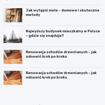
Jak wytępić mole – domowe i skuteczne
metody
Najwyższy budynek mieszkalny w Polsce
– gdzie się znajduje?
Renowacja schodów drewnianych – jak
odnowić krok po kroku
Renowacja schodów drewnianych – jak
odnowić krok po kroku
D
S
o
y
m
p
w
i
s
a