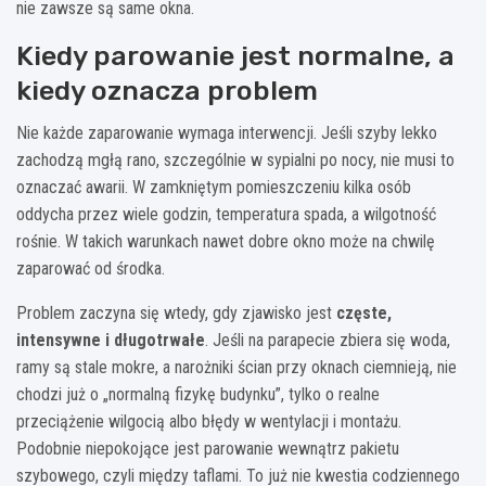
nie zawsze są same okna.
Kiedy parowanie jest normalne, a
kiedy oznacza problem
Nie każde zaparowanie wymaga interwencji. Jeśli szyby lekko
zachodzą mgłą rano, szczególnie w sypialni po nocy, nie musi to
oznaczać awarii. W zamkniętym pomieszczeniu kilka osób
oddycha przez wiele godzin, temperatura spada, a wilgotność
rośnie. W takich warunkach nawet dobre okno może na chwilę
zaparować od środka.
Problem zaczyna się wtedy, gdy zjawisko jest
częste,
intensywne i długotrwałe
. Jeśli na parapecie zbiera się woda,
ramy są stale mokre, a narożniki ścian przy oknach ciemnieją, nie
chodzi już o „normalną fizykę budynku”, tylko o realne
przeciążenie wilgocią albo błędy w wentylacji i montażu.
Podobnie niepokojące jest parowanie wewnątrz pakietu
szybowego, czyli między taflami. To już nie kwestia codziennego