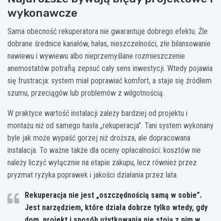
wykonawcze
Sama obecność rekuperatora nie gwarantuje dobrego efektu. Źle
dobrane średnice kanałów, hałas, nieszczelności, złe bilansowanie
nawiewu i wywiewu albo nieprzemyślane rozmieszczenie
anemostatów potrafią zepsuć cały sens inwestycji. Wtedy pojawia
się frustracja: system miał poprawiać komfort, a staje się źródłem
szumu, przeciągów lub problemów z wilgotnością.
W praktyce wartość instalacji zależy bardziej od projektu i
montażu niż od samego hasła „rekuperacja”. Tani system wykonany
byle jak może wypaść gorzej niż droższa, ale dopracowana
instalacja. To ważne także dla oceny opłacalności: kosztów nie
należy liczyć wyłącznie na etapie zakupu, lecz również przez
pryzmat ryzyka poprawek i jakości działania przez lata.
Rekuperacja nie jest „oszczędnością samą w sobie”.
Jest narzędziem, które działa dobrze tylko wtedy, gdy
dom, projekt i sposób użytkowania nie stoją z nim w