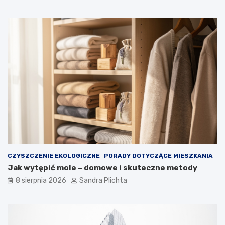
r
c
z
z
y
e
ć
g
w
o
n
w
ę
a
t
r
r
t
z
o
e
j
z
ą
d
m
u
i
s
e
z
ć
CZYSZCZENIE EKOLOGICZNE
PORADY DOTYCZĄCE MIESZKANIA
ą
?
Jak wytępić mole – domowe i skuteczne metody
8 sierpnia 2026
Sandra Plichta