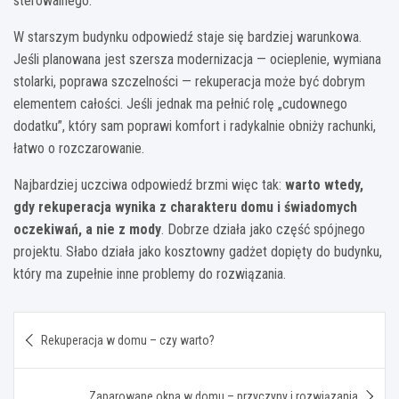
sterowalnego.
W starszym budynku odpowiedź staje się bardziej warunkowa.
Jeśli planowana jest szersza modernizacja — ocieplenie, wymiana
stolarki, poprawa szczelności — rekuperacja może być dobrym
elementem całości. Jeśli jednak ma pełnić rolę „cudownego
dodatku”, który sam poprawi komfort i radykalnie obniży rachunki,
łatwo o rozczarowanie.
Najbardziej uczciwa odpowiedź brzmi więc tak:
warto wtedy,
gdy rekuperacja wynika z charakteru domu i świadomych
oczekiwań, a nie z mody
. Dobrze działa jako część spójnego
projektu. Słabo działa jako kosztowny gadżet dopięty do budynku,
który ma zupełnie inne problemy do rozwiązania.
Nawigacja
Rekuperacja w domu – czy warto?
wpisu
Zaparowane okna w domu – przyczyny i rozwiązania