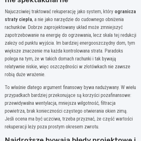
Najuczciwiej traktować rekuperację jako system, który
ogranicza
straty ciepła
, a nie jako narzędzie do cudownego obniżenia
rachunków. Dobrze zaprojektowany układ może zmniejszyć
zapotrzebowanie na energię do ogrzewania, lecz skala tej redukcji
zależy od punktu wyjścia. Im bardziej energooszczędny dom, tym
większe znaczenie ma każda kontrolowana strata. Paradoks
polega na tym, że w takich domach rachunki i tak bywają
relatywnie niskie, więc oszczędności w złotówkach nie zawsze
robią duże wrażenie.
To właśnie dlatego argument finansowy bywa nadużywany. W wielu
przypadkach bardziej przekonujące są korzyści pozafinansowe:
przewidywalna wentylacja, mniejsza wilgotność, filtracja
powietrza, brak konieczności częstego otwierania okien zimą.
Jeśli ocena ma być uczciwa, trzeba przyznać, że część wartości
rekuperacji leży poza prostym okresem zwrotu.
Najdroższe bywają błędy projektowe i