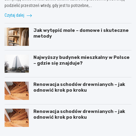
podzielić przestrzeń wtedy, gdy jest to potrzebne,…
Czytaj dalej
Jak wytępić mole – domowe i skuteczne
metody
Najwyższy budynek mieszkalny w Polsce
– gdzie się znajduje?
Renowacja schodów drewnianych – jak
odnowić krok po kroku
Renowacja schodów drewnianych – jak
odnowić krok po kroku
D
S
o
y