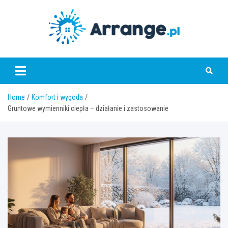
Skip
to
content
www.arrange.pl
Home
Komfort i wygoda
Gruntowe wymienniki ciepła – działanie i zastosowanie