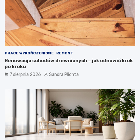
t
r
r
t
z
o
e
j
z
ą
d
m
u
i
s
e
z
ć
PRACE WYKOŃCZENIOWE
REMONT
ą
?
Renowacja schodów drewnianych – jak odnowić krok
po kroku
7 sierpnia 2026
Sandra Plichta