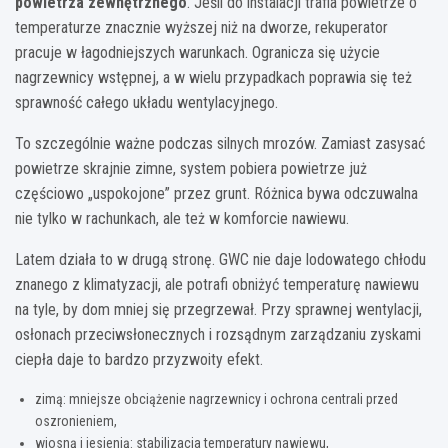
powietrza zewnętrznego
. Jeśli do instalacji trafia powietrze o
temperaturze znacznie wyższej niż na dworze, rekuperator
pracuje w łagodniejszych warunkach. Ogranicza się użycie
nagrzewnicy wstępnej, a w wielu przypadkach poprawia się też
sprawność całego układu wentylacyjnego.
To szczególnie ważne podczas silnych mrozów. Zamiast zasysać
powietrze skrajnie zimne, system pobiera powietrze już
częściowo „uspokojone” przez grunt. Różnica bywa odczuwalna
nie tylko w rachunkach, ale też w komforcie nawiewu.
Latem działa to w drugą stronę. GWC nie daje lodowatego chłodu
znanego z klimatyzacji, ale potrafi obniżyć temperaturę nawiewu
na tyle, by dom mniej się przegrzewał. Przy sprawnej wentylacji,
osłonach przeciwsłonecznych i rozsądnym zarządzaniu zyskami
ciepła daje to bardzo przyzwoity efekt.
zimą: mniejsze obciążenie nagrzewnicy i ochrona centrali przed
oszronieniem,
wiosną i jesienią: stabilizacja temperatury nawiewu,