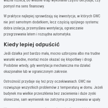
ważna różnica, bo właśnie etap wykonania często decyduje, czy
pomysł ma sens finansowy.
W praktyce najlepiej sprawdzają się inwestycje, w których GWC
nie jest samotnym dodatkiem, lecz częścią spójnego systemu:
dobra izolacja, przemyślana wentylacja, ograniczanie
przegrzewania latem i rozsądna automatyka.
Kiedy lepiej odpuścić
Jeśli działka jest bardzo mała, mocno uzbrojona albo ma trudne
warunki wodne, montaż może okazać się kłopotliwy i drogi.
Podobnie wtedy, gdy wentylacja mechaniczna ma działać
okazjonalnie lub w ograniczonym zakresie.
Ostrożność przydaje się też przy oczekiwaniach. GWC nie
rozwiązuje wszystkich problemów z temperaturą w domu. Jeżeli
budynek ma wielkie przeszklenia bez zacienienia i duże zyski
słoneczne, sam wymiennik nie zatrzyma przegrzewania w upały.