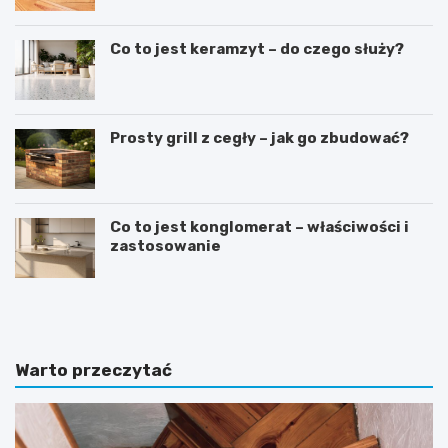
Co to jest keramzyt – do czego służy?
Prosty grill z cegły – jak go zbudować?
Co to jest konglomerat – właściwości i
zastosowanie
D
S
o
y
m
p
w
i
s
a
Warto przeczytać
t
l
y
n
l
i
u
a
d
w