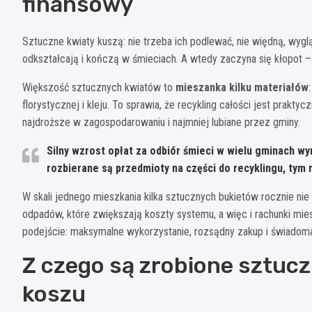
finansowy
Sztuczne kwiaty kuszą: nie trzeba ich podlewać, nie więdną, wygląd
odkształcają i kończą w śmieciach. A wtedy zaczyna się kłopot – i
Większość sztucznych kwiatów to
mieszanka kilku materiałów
florystycznej i kleju. To sprawia, że recykling całości jest prakty
najdroższe w zagospodarowaniu i najmniej lubiane przez gminy.
Silny wzrost opłat za odbiór śmieci w wielu gminach w
rozbierane są przedmioty na części do recyklingu, tym mn
W skali jednego mieszkania kilka sztucznych bukietów rocznie nie w
odpadów, które zwiększają koszty systemu, a więc i rachunki mi
podejście: maksymalne wykorzystanie, rozsądny zakup i świadom
Z czego są zrobione sztucz
koszu