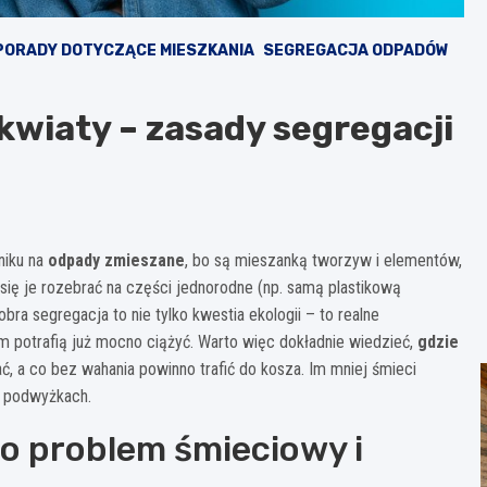
PORADY DOTYCZĄCE MIESZKANIA
SEGREGACJA ODPADÓW
kwiaty – zasady segregacji
niku na
odpady zmieszane
, bo są mieszanką tworzyw i elementów,
a się je rozebrać na części jednorodne (np. samą plastikową
bra segregacja to nie tylko kwestia ekologii – to realne
potrafią już mocno ciążyć. Warto więc dokładnie wiedzieć,
gdzie
ć, a co bez wahania powinno trafić do kosza. Im mniej śmieci
h podwyżkach.
o problem śmieciowy i