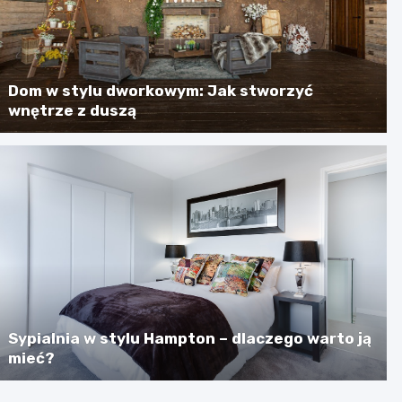
Dom w stylu dworkowym: Jak stworzyć
wnętrze z duszą
Sypialnia w stylu Hampton – dlaczego warto ją
mieć?