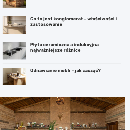
Co to jest konglomerat – właściwości i
zastosowanie
Płyta ceramiczna a indukcyjna –
najważniejsze różnice
Odnawianie mebli – jak zacząć?