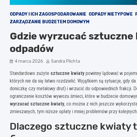
ODPADY I ICH ZAGOSPODAROWANIE
ODPADY NIETYPOWE
ZARZĄDZANIE BUDŻETEM DOMOWYM
Gdzie wyrzucać sztuczne 
odpadów
4 marca 2026
Sandra Plichta
Standardowo zużyte
sztuczne kwiaty
powinny lądować w pojem
których nie da się łatwo rozdzielić. Wyjątkiem są sytuacje, gdy d
doniczkę czy metalowy drut) i wrzucić do odpowiednich frakcji. Do
ograniczenie kosztów wywozu śmieci, które w budżecie domowym 
wyrzucać sztuczne kwiaty
, co można z nich jeszcze wykorzysta
zmieszanych, tym niższe opłaty i mniej problemów przy kolejnyc
Dlaczego sztuczne kwiaty t