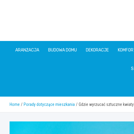
Skip
to
content
ARANŻACJA
BUDOWA DOMU
DEKORACJE
KOMFOR
S
Home
Porady dotyczące mieszkania
Gdzie wyrzucać sztuczne kwiat