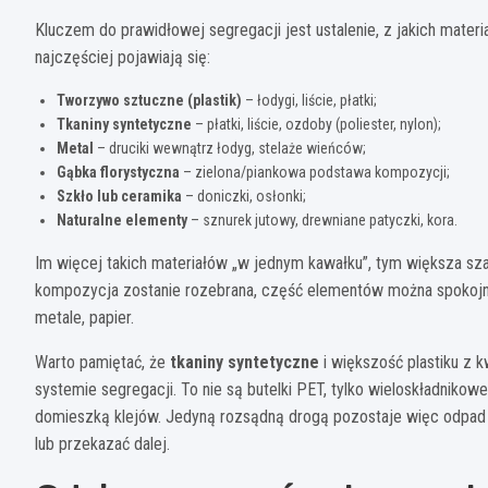
Kluczem do prawidłowej segregacji jest ustalenie, z jakich mate
najczęściej pojawiają się:
Tworzywo sztuczne (plastik)
– łodygi, liście, płatki;
Tkaniny syntetyczne
– płatki, liście, ozdoby (poliester, nylon);
Metal
– druciki wewnątrz łodyg, stelaże wieńców;
Gąbka florystyczna
– zielona/piankowa podstawa kompozycji;
Szkło lub ceramika
– doniczki, osłonki;
Naturalne elementy
– sznurek jutowy, drewniane patyczki, kora.
Im więcej takich materiałów „w jednym kawałku”, tym większa sza
kompozycja zostanie rozebrana, część elementów można spokojnie
metale, papier.
Warto pamiętać, że
tkaniny syntetyczne
i większość plastiku z 
systemie segregacji. To nie są butelki PET, tylko wieloskładnik
domieszką klejów. Jedyną rozsądną drogą pozostaje więc odpad
lub przekazać dalej.