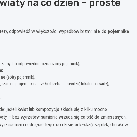
iaty na co dzień – proste
iestety, odpowiedź w większości wypadków brzmi:
nie do pojemnika
czarny lub odpowiednio oznaczony pojemnik);
e
;
zne
(żółty pojemnik);
, rzadziej pojemnik na szkło (trzeba sprawdzić lokalne zasady);
.
: jeżeli kwiat lub kompozycja składa się z kilku mocno
oboty – bez wyrzutów sumienia wrzuca się całość do zmieszanych.
rzuceniem i odcięcie tego, co da się odzyskać: szpilek, drucików,