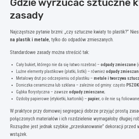
Gdzie wyrzucać sztuczne kw
zasady
Najczęstsze pytanie brzmi: „czy sztuczne kwiaty to plastik?” N
na plastik i metale
, tylko do odpadów zmieszanych.
Standardowe zasady można streścić tak:
Cały bukiet, którego nie da się łatwo rozebrać –
odpady zmieszane
(
Luźne elementy plastikowe (płatki, listki) – również
odpady zmieszan
Metalowy drut po odczepieniu od plastiku –
metale i tworzywa sztuc
Doniczka ceramiczna lub szklana – zależnie od gminy: często
PSZOK
Gąbka florystyczna – zawsze
odpady zmieszane
;
Ozdoby papierowe (etykietki, kartoniki) –
papier
, o ile nie są foliowane
W praktyce przy domowej segregacji dobrze przyjąć prostą zasadę
połączonych materiałów i ich rozdzielenie wymagałoby długiej r
Rozsądne jest jednak szybkie „przeskanowanie” dekoracji przed wy
wstążek.