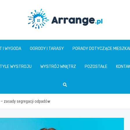
www.arrange.pl
T I WYGODA
OGRODY I TARASY
PORADY DOTYCZĄCE MIESZKA
TYLE WYSTROJU
WYSTRÓJ WNĘTRZ
POZOSTAŁE
KONTA
y – zasady segregacji odpadów