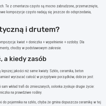
ych. Te z cmentarza często są mocno zabrudzone, przemarznięte,
owe kompozycje często nadają się jeszcze do odsprzedania,
styczną i drutem?
mpozycja: kwiat + doniczka + wypełnienie + ozdoby. Dla
lementy, choćby w podstawowym zakresie.
ć, a kiedy zasób
lepszej jakości niż same kwiaty. Szkło, ceramika, beton
amiast wyrzucać całość w przypływie porządków, dobrze jest:
 sam wkład trafi do zmieszanych, osłonka zyskuje drugie życie:
niczka na prawdziwe rośliny.
iki do pojemnika na szkło, chyba że gmina dopuszcza ceramikę w tej