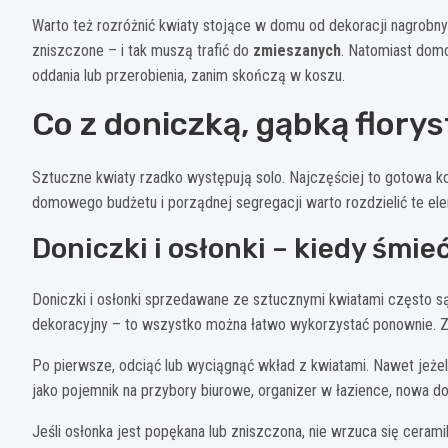
Warto też rozróżnić kwiaty stojące w domu od dekoracji nagrobn
zniszczone – i tak muszą trafić do
zmieszanych
. Natomiast dom
oddania lub przerobienia, zanim skończą w koszu.
Co z doniczką, gąbką flory
Sztuczne kwiaty rzadko występują solo. Najczęściej to gotowa ko
domowego budżetu i porządnej segregacji warto rozdzielić te e
Doniczki i osłonki – kiedy śmie
Doniczki i osłonki sprzedawane ze sztucznymi kwiatami często są 
dekoracyjny – to wszystko można łatwo wykorzystać ponownie. Z
Po pierwsze, odciąć lub wyciągnąć wkład z kwiatami. Nawet jeżeli
jako pojemnik na przybory biurowe, organizer w łazience, nowa do
Jeśli osłonka jest popękana lub zniszczona, nie wrzuca się ceram