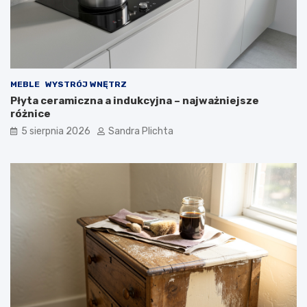
z
o
e
j
z
ą
d
m
u
i
s
e
MEBLE
WYSTRÓJ WNĘTRZ
z
ć
Płyta ceramiczna a indukcyjna – najważniejsze
ą
?
różnice
5 sierpnia 2026
Sandra Plichta