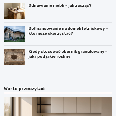
Odnawianie mebli – jak zacząć?
Dofinansowanie na domek letniskowy –
kto może skorzystać?
Kiedy stosować obornik granulowany –
jak i pod jakie rośliny
D
S
o
y
m
p
w
i
s
a
Warto przeczytać
t
l
y
n
l
i
u
a
d
w
w
s