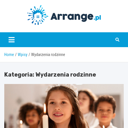
Skip
to
content
www.arrange.pl
Home
Wpisy
Wydarzenia rodzinne
Kategoria:
Wydarzenia rodzinne