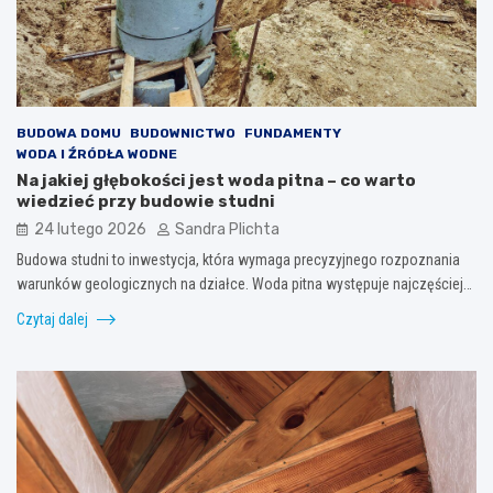
BUDOWA DOMU
BUDOWNICTWO
FUNDAMENTY
WODA I ŹRÓDŁA WODNE
Na jakiej głębokości jest woda pitna – co warto
wiedzieć przy budowie studni
24 lutego 2026
Sandra Plichta
Budowa studni to inwestycja, która wymaga precyzyjnego rozpoznania
warunków geologicznych na działce. Woda pitna występuje najczęściej…
Czytaj dalej