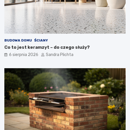
z
o
e
j
z
ą
d
m
u
i
s
e
z
ć
BUDOWA DOMU
ŚCIANY
ą
?
Co to jest keramzyt – do czego służy?
6 sierpnia 2026
Sandra Plichta