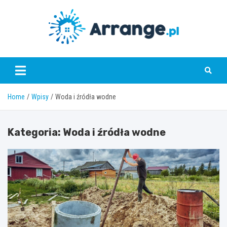
Skip
to
content
www.arrange.pl
Home
Wpisy
Woda i źródła wodne
Kategoria:
Woda i źródła wodne