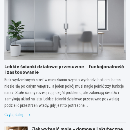
Lekkie ścianki działowe przesuwne – funkcjonalność
i zastosowanie
Brak wydzielonych stref w mieszkaniu szybko wychodzi bokiem: hałas
niesie się po całym wnętrzu, a jeden pokój musi nagle pełnić trzy funkcje
naraz. Stałe ściany rozwiązują część problemu, ale zabierają światło i
zamykają układ na lata. Lekkie ścianki działowe przesuwne pozwalają
podzielić przestrzeń wtedy, gdy jest to potrzebne,…
Czytaj dalej
Jak wytępić mole – domowe i skuteczne