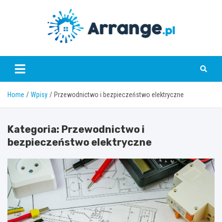
Skip
to
content
www.arrange.pl
Home
Wpisy
Przewodnictwo i bezpieczeństwo elektryczne
Kategoria:
Przewodnictwo i
bezpieczeństwo elektryczne