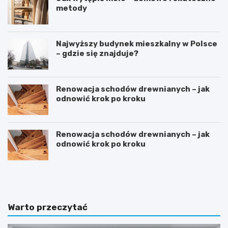
metody
Najwyższy budynek mieszkalny w Polsce
– gdzie się znajduje?
Renowacja schodów drewnianych – jak
odnowić krok po kroku
Renowacja schodów drewnianych – jak
odnowić krok po kroku
D
S
o
y
m
p
w
i
s
a
Warto przeczytać
t
l
y
n
l
i