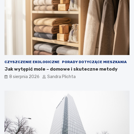
n
w
ę
a
t
r
r
t
z
o
e
j
z
ą
d
m
u
i
s
e
z
ć
CZYSZCZENIE EKOLOGICZNE
PORADY DOTYCZĄCE MIESZKANIA
ą
?
Jak wytępić mole – domowe i skuteczne metody
8 sierpnia 2026
Sandra Plichta