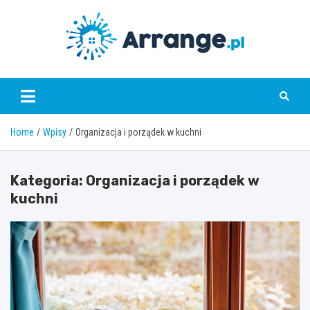
Skip
to
content
www.arrange.pl
Home
Wpisy
Organizacja i porządek w kuchni
Kategoria:
Organizacja i porządek w
kuchni