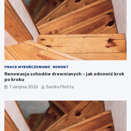
w
o
n
w
ę
a
t
r
r
t
z
o
e
j
z
ą
d
m
u
i
s
e
z
ć
PRACE WYKOŃCZENIOWE
REMONT
ą
?
Renowacja schodów drewnianych – jak odnowić krok
po kroku
7 sierpnia 2026
Sandra Plichta