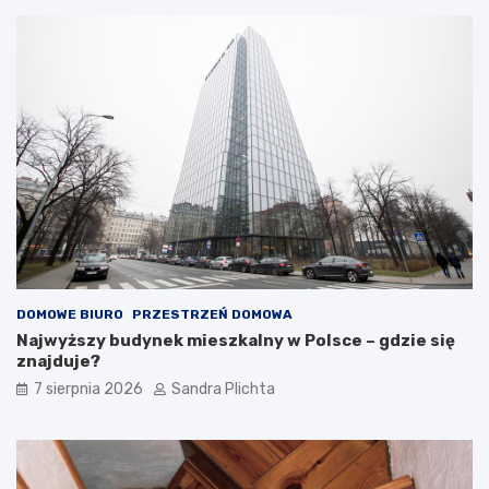
y
n
l
i
u
a
d
w
w
s
o
t
r
y
k
l
o
u
w
H
y
a
m
m
:
p
J
t
a
o
k
n
DOMOWE BIURO
PRZESTRZEŃ DOMOWA
s
–
Najwyższy budynek mieszkalny w Polsce – gdzie się
t
d
znajduje?
w
l
7 sierpnia 2026
Sandra Plichta
o
a
r
c
z
z
y
e
ć
g