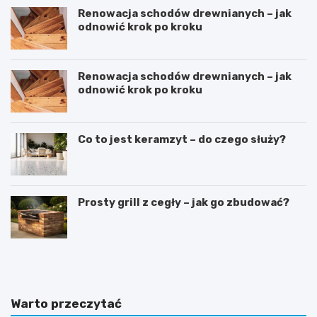
Renowacja schodów drewnianych – jak
odnowić krok po kroku
Renowacja schodów drewnianych – jak
odnowić krok po kroku
Co to jest keramzyt – do czego służy?
Prosty grill z cegły – jak go zbudować?
D
S
o
y
m
p
w
i
s
a
Warto przeczytać
t
l