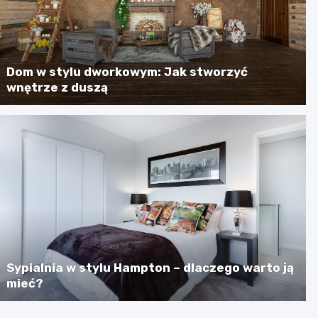
Dom w stylu dworkowym: Jak stworzyć
wnętrze z duszą
Sypialnia w stylu Hampton – dlaczego warto ją
mieć?