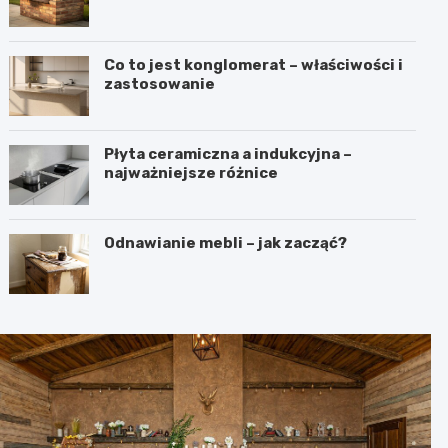
Co to jest konglomerat – właściwości i
zastosowanie
Płyta ceramiczna a indukcyjna –
najważniejsze różnice
Odnawianie mebli – jak zacząć?