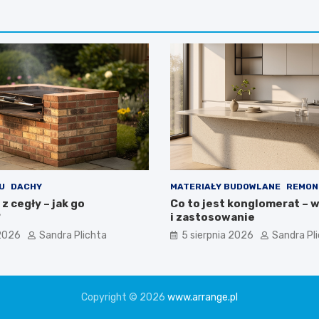
U
DACHY
MATERIAŁY BUDOWLANE
REMON
 z cegły – jak go
Co to jest konglomerat – 
?
i zastosowanie
 2026
Sandra Plichta
5 sierpnia 2026
Sandra Pl
Copyright © 2026
www.arrange.pl