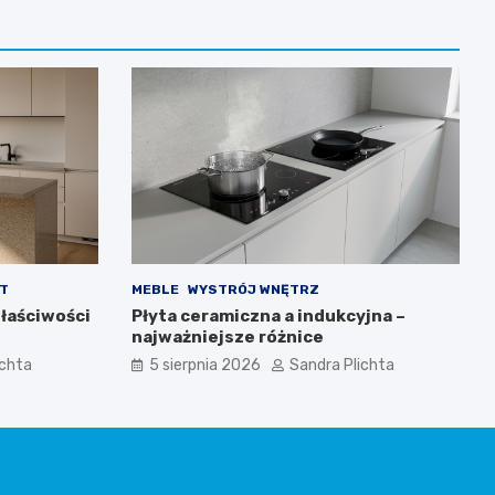
T
MEBLE
WYSTRÓJ WNĘTRZ
właściwości
Płyta ceramiczna a indukcyjna –
najważniejsze różnice
ichta
5 sierpnia 2026
Sandra Plichta