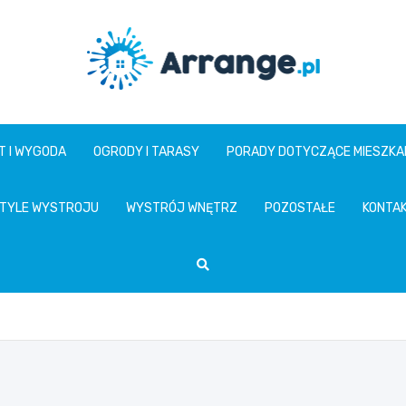
www.arrange.pl
T I WYGODA
OGRODY I TARASY
PORADY DOTYCZĄCE MIESZKA
TYLE WYSTROJU
WYSTRÓJ WNĘTRZ
POZOSTAŁE
KONTA