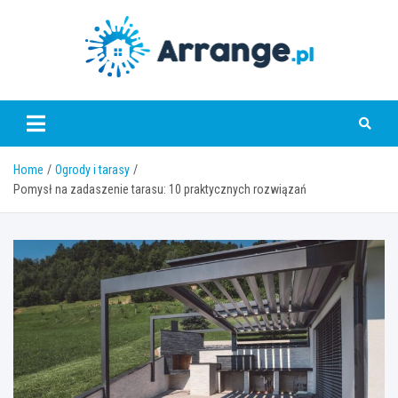
Skip
to
content
www.arrange.pl
Home
Ogrody i tarasy
Pomysł na zadaszenie tarasu: 10 praktycznych rozwiązań