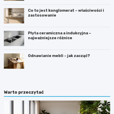
Co to jest konglomerat – właściwości i
zastosowanie
Płyta ceramiczna a indukcyjna –
najważniejsze różnice
Odnawianie mebli – jak zacząć?
D
S
o
y
m
p
w
i
s
a
Warto przeczytać
t
l
y
n
l
i
u
a
d
w