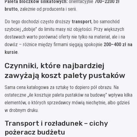
Paleta bloczków silikatowych:
orientacyjnie
700–2200 zł
brutto
, zależnie od producenta i serii.
Do tego dochodzi często droższy
transport
, bo samochód
szybciej „dobije” do limitu masy niż objętości. Przy większych
dostawach warto porównać oferty nie tylko na materiał, ale i na
dowóz – różnice między firmami sięgają spokojnie
200–400 zł na
kursie
.
Czynniki, które najbardziej
zawyżają koszt palety pustaków
Sama cena katalogowa za sztukę to dopiero pół obrazu. Na
ostateczne „ile kosztuje paleta pustaków na budowę” wpływa kilka
elementów, o których sprzedawcy mówią niechętnie, albo gdzieś
w drobnym druku.
Transport i rozładunek – cichy
pożeracz budżetu