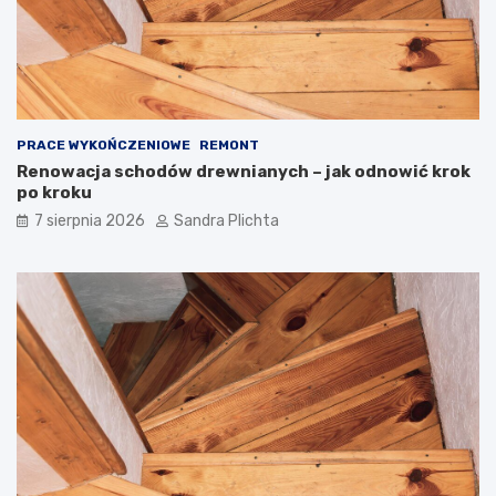
z
o
e
j
z
ą
d
m
u
i
s
e
z
ć
PRACE WYKOŃCZENIOWE
REMONT
ą
?
Renowacja schodów drewnianych – jak odnowić krok
po kroku
7 sierpnia 2026
Sandra Plichta