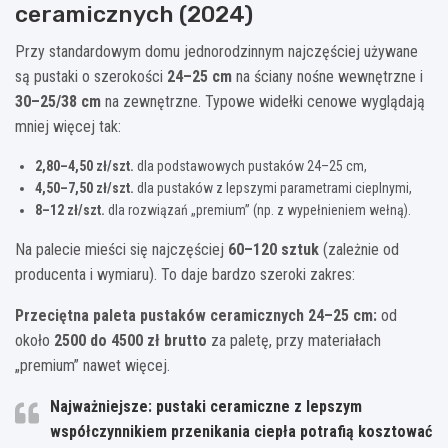
ceramicznych (2024)
Przy standardowym domu jednorodzinnym najczęściej używane
są pustaki o szerokości
24–25 cm
na ściany nośne wewnętrzne i
30–25/38 cm
na zewnętrzne. Typowe widełki cenowe wyglądają
mniej więcej tak:
2,80–4,50 zł/szt.
dla podstawowych pustaków 24–25 cm,
4,50–7,50 zł/szt.
dla pustaków z lepszymi parametrami cieplnymi,
8–12 zł/szt.
dla rozwiązań „premium” (np. z wypełnieniem wełną).
Na palecie mieści się najczęściej
60–120 sztuk
(zależnie od
producenta i wymiaru). To daje bardzo szeroki zakres:
Przeciętna paleta pustaków ceramicznych 24–25 cm:
od
około
2500 do 4500 zł brutto
za paletę, przy materiałach
„premium” nawet więcej.
Najważniejsze:
pustaki ceramiczne z lepszym
współczynnikiem przenikania ciepła potrafią kosztować