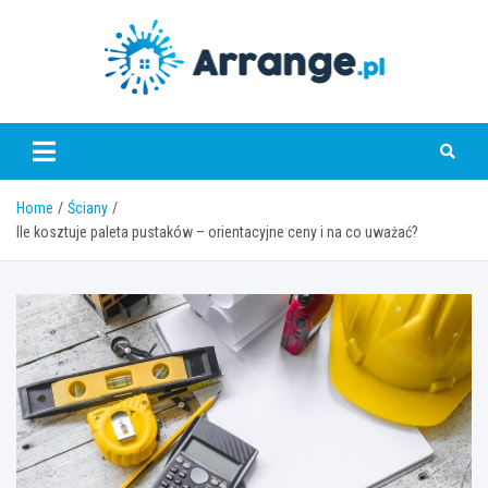
Skip
to
content
www.arrange.pl
Home
Ściany
Ile kosztuje paleta pustaków – orientacyjne ceny i na co uważać?