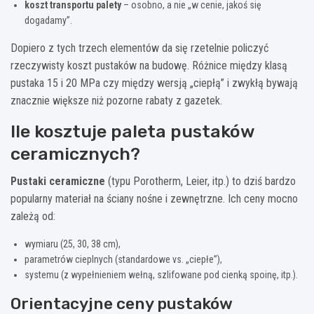
koszt transportu palety
– osobno, a nie „w cenie, jakoś się
dogadamy”.
Dopiero z tych trzech elementów da się rzetelnie policzyć
rzeczywisty koszt pustaków na budowę. Różnice między klasą
pustaka 15 i 20 MPa czy między wersją „ciepłą” i zwykłą bywają
znacznie większe niż pozorne rabaty z gazetek.
Ile kosztuje paleta pustaków
ceramicznych?
Pustaki ceramiczne
(typu Porotherm, Leier, itp.) to dziś bardzo
popularny materiał na ściany nośne i zewnętrzne. Ich ceny mocno
zależą od:
wymiaru (25, 30, 38 cm),
parametrów cieplnych (standardowe vs. „ciepłe”),
systemu (z wypełnieniem wełną, szlifowane pod cienką spoinę, itp.).
Orientacyjne ceny pustaków