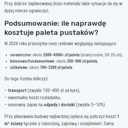
Przy dobrze zaplanowanej ilości materiału takie sytuacje da się w
dużej mierze ograniczyć.
Podsumowanie: ile naprawdę
kosztuje paleta pustaków?
W 2024 roku przeciętne ceny rynkowe wyglądają następująco:
ceramiczne:
około
2500–4500+ zł/paleta
(ściany nośne, 24–25 cm),
betonowe/fundamentowe:
około
350–900 zł/paleta
,
silikatowe:
około
700–2200 zł/paleta
.
Do tego trzeba doliczyć:
–
transport
(zwykle 150–400 zł za kurs),
– ewentualny koszt rozładunku,
– sensowny zapas na
odpady i docinki
(zwykle 5–10%).
Przy planowaniu budowy najbardziej opłaca się policzyć koszt
1
m² ściany
łącznie z robocizną, zaprawą i ociepleniem. Sama