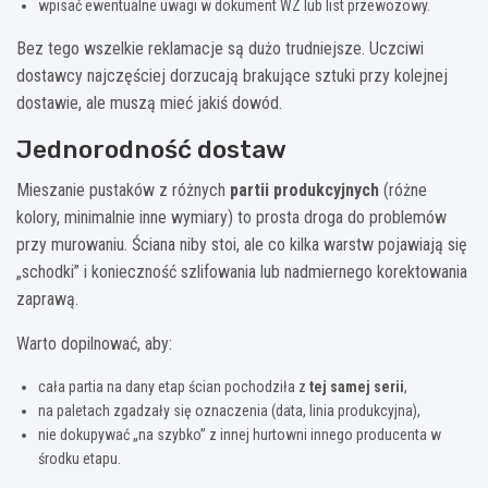
wpisać ewentualne uwagi w dokument WZ lub list przewozowy.
Bez tego wszelkie reklamacje są dużo trudniejsze. Uczciwi
dostawcy najczęściej dorzucają brakujące sztuki przy kolejnej
dostawie, ale muszą mieć jakiś dowód.
Jednorodność dostaw
Mieszanie pustaków z różnych
partii produkcyjnych
(różne
kolory, minimalnie inne wymiary) to prosta droga do problemów
przy murowaniu. Ściana niby stoi, ale co kilka warstw pojawiają się
„schodki” i konieczność szlifowania lub nadmiernego korektowania
zaprawą.
Warto dopilnować, aby:
cała partia na dany etap ścian pochodziła z
tej samej serii
,
na paletach zgadzały się oznaczenia (data, linia produkcyjna),
nie dokupywać „na szybko” z innej hurtowni innego producenta w
środku etapu.