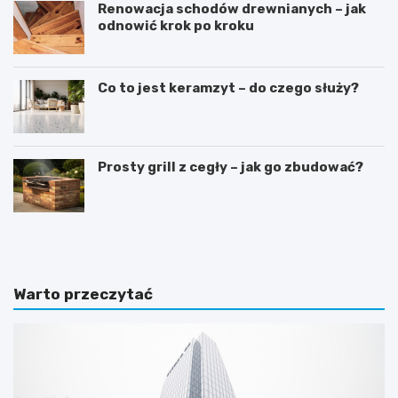
Renowacja schodów drewnianych – jak
odnowić krok po kroku
Co to jest keramzyt – do czego służy?
Prosty grill z cegły – jak go zbudować?
D
S
o
y
m
p
w
i
s
a
Warto przeczytać
t
l
y
n
l
i
u
a
d
w
w
s
o
t