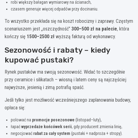
robi większy bałagan wymiarowy na ścianach,
czasem generuje więcej odpadów przy docinaniu.
To wszystko przekłada się na koszt robocizny i zaprawy. Częstym
scenariuszem jest „oszczędność”
300–500 zł na palecie
, która
kończy się
1500–2500 zł
wyższą fakturą od wykonawcy.
Sezonowość i rabaty – kiedy
kupować pustaki?
Rynek pustaków ma swoją sezonowość. Widać to szczególnie
przy ceramice i silikatach – wiosną i latem ceny są najczęściej
najwyższe, jesienią i zimą potrafią spaść.
Jeśli tylko jest możliwość wcześniejszego zaplanowania budowy,
opłaca się:
polować na
promocje posezonowe
(listopad–luty),
łapać
wyprzedaże końcówek serii
, gdy producent zmienia linię,
negocjować
rabat za cały system
(pustaki + nadproża + stropy).