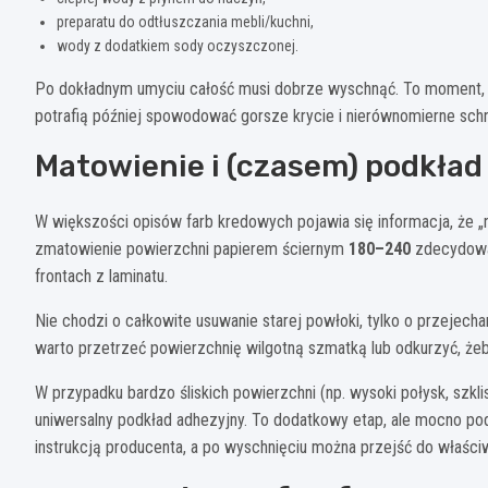
preparatu do odtłuszczania mebli/kuchni,
wody z dodatkiem sody oczyszczonej.
Po dokładnym umyciu całość musi dobrze wyschnąć. To moment, k
potrafią później spowodować gorsze krycie i nierównomierne schn
Matowienie i (czasem) podkład
W większości opisów farb kredowych pojawia się informacja, że „n
zmatowienie powierzchni papierem ściernym
180–240
zdecydowan
frontach z laminatu.
Nie chodzi o całkowite usuwanie starej powłoki, tylko o przejecha
warto przetrzeć powierzchnię wilgotną szmatką lub odkurzyć, żeb
W przypadku bardzo śliskich powierzchni (np. wysoki połysk, szkli
uniwersalny podkład adhezyjny. To dodatkowy etap, ale mocno pod
instrukcją producenta, a po wyschnięciu można przejść do właśc