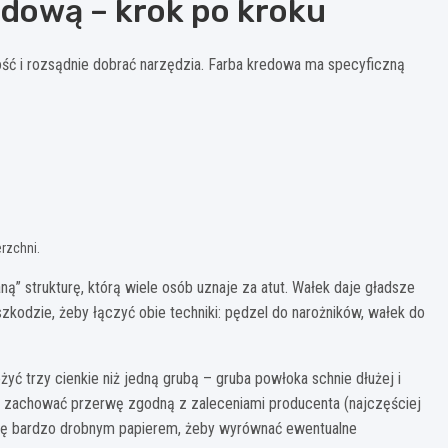
edową – krok po kroku
ość i rozsądnie dobrać narzędzia. Farba kredowa ma specyficzną
rzchni.
ą” strukturę, którą wiele osób uznaje za atut. Wałek daje gładsze
zkodzie, żeby łączyć obie techniki: pędzel do narożników, wałek do
ożyć trzy cienkie niż jedną grubą – gruba powłoka schnie dłużej i
o zachować przerwę zgodną z zaleceniami producenta (najczęściej
hnię bardzo drobnym papierem, żeby wyrównać ewentualne