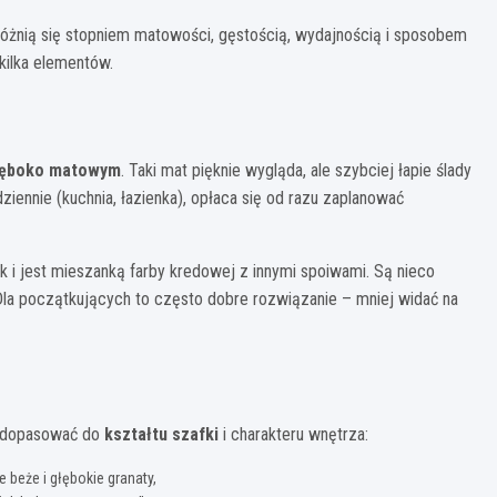
 Różnią się stopniem matowości, gęstością, wydajnością i sposobem
kilka elementów.
łęboko matowym
. Taki mat pięknie wygląda, ale szybciej łapie ślady
iennie (kuchnia, łazienka), opłaca się od razu zaplanować
k i jest mieszanką farby kredowej z innymi spoiwami. Są nieco
 Dla początkujących to często dobre rozwiązanie – mniej widać na
to dopasować do
kształtu szafki
i charakteru wnętrza:
beże i głębokie granaty,