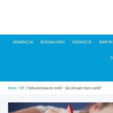
Skip
to
content
ARANŻACJA
BUDOWA DOMU
DEKORACJE
KOMFOR
S
Home
DIY
Farba kredowa do mebli – jak odnowić stare szafki?