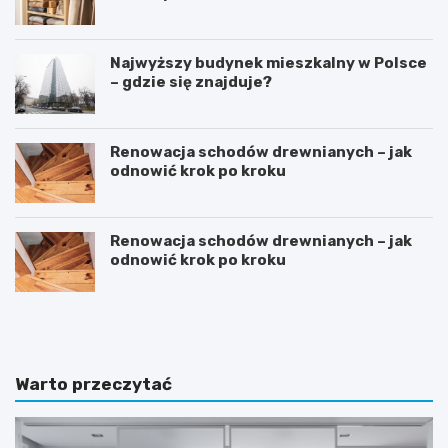
Najwyższy budynek mieszkalny w Polsce
– gdzie się znajduje?
Renowacja schodów drewnianych – jak
odnowić krok po kroku
Renowacja schodów drewnianych – jak
odnowić krok po kroku
D
S
o
y
m
p
w
i
s
a
Warto przeczytać
t
l
y
n
l
i
u
a