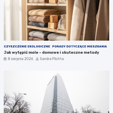
ę
a
t
r
r
t
z
o
e
j
z
ą
d
m
u
i
s
e
z
ć
CZYSZCZENIE EKOLOGICZNE
PORADY DOTYCZĄCE MIESZKANIA
ą
?
Jak wytępić mole – domowe i skuteczne metody
8 sierpnia 2026
Sandra Plichta