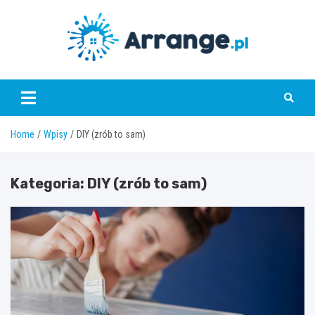
Skip
to
content
www.arrange.pl
Home
Wpisy
DIY (zrób to sam)
Kategoria:
DIY (zrób to sam)