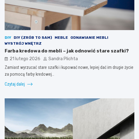
DIY
DIY (ZRÓB TO SAM)
MEBLE
ODNAWIANIE MEBLI
WYSTRÓJ WNĘTRZ
Farba kredowa do mebli – jak odnowić stare szafki?
21 lutego 2026
Sandra Plichta
Zamiast wyrzucać stare szafki i kupować nowe, lepiej dać im drugie życie
za pomocą farby kredowej…
Czytaj dalej