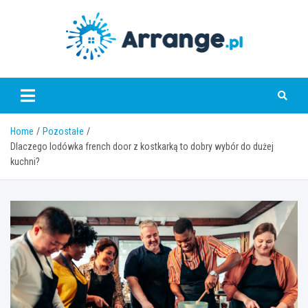
Skip
to
content
www.arrange.pl
Home
Pozostałe
Dlaczego lodówka french door z kostkarką to dobry wybór do dużej
kuchni?