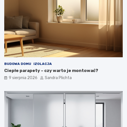
w
o
n
w
ę
a
t
r
r
t
z
o
e
j
z
ą
d
m
u
i
s
e
z
ć
BUDOWA DOMU
IZOLACJA
ą
?
Ciepłe parapety – czy warto je montować?
9 sierpnia 2026
Sandra Plichta