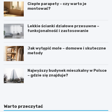
Ciepłe parapety – czy warto je
montować?
Lekkie ścianki działowe przesuwne –
funkcjonalność i zastosowanie
Jak wytępić mole – domowe i skuteczne
metody
Najwyższy budynek mieszkalny w Polsce
– gdzie się znajduje?
D
S
o
y
m
p
w
i
s
a
Warto przeczytać
t
l
y
n