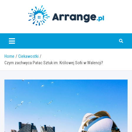
Skip
to
content
www.arrange.pl
Home
Ciekawostki
Czym zachwyca Pałac Sztuk im. Królowej Sofii w Walencji?