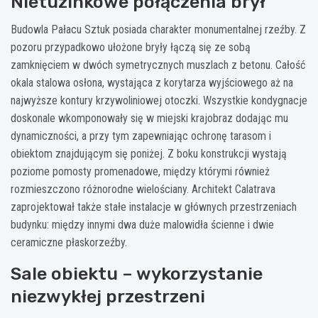
Nietuzinkowe połączenia brył
Budowla Pałacu Sztuk posiada charakter monumentalnej rzeźby. Z
pozoru przypadkowo ułożone bryły łączą się ze sobą
zamknięciem w dwóch symetrycznych muszlach z betonu. Całość
okala stalowa osłona, wystająca z korytarza wyjściowego aż na
najwyższe kontury krzywoliniowej otoczki. Wszystkie kondygnacje
doskonale wkomponowały się w miejski krajobraz dodając mu
dynamiczności, a przy tym zapewniając ochronę tarasom i
obiektom znajdującym się poniżej. Z boku konstrukcji wystają
poziome pomosty promenadowe, między którymi również
rozmieszczono różnorodne wielościany. Architekt Calatrava
zaprojektował także stałe instalacje w głównych przestrzeniach
budynku: między innymi dwa duże malowidła ścienne i dwie
ceramiczne płaskorzeźby.
Sale obiektu – wykorzystanie
niezwykłej przestrzeni