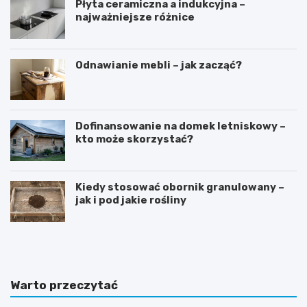
Płyta ceramiczna a indukcyjna –
najważniejsze różnice
Odnawianie mebli – jak zacząć?
Dofinansowanie na domek letniskowy –
kto może skorzystać?
Kiedy stosować obornik granulowany –
jak i pod jakie rośliny
D
S
o
y
m
p
w
i
s
a
Warto przeczytać
t
l
y
n