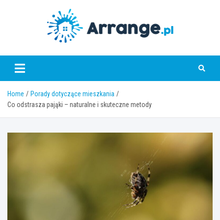
Skip
to
content
www.arrange.pl
Home
Porady dotyczące mieszkania
Co odstrasza pająki – naturalne i skuteczne metody