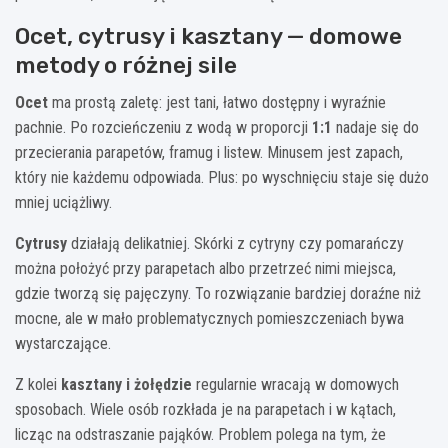
Ocet, cytrusy i kasztany — domowe
metody o różnej sile
Ocet
ma prostą zaletę: jest tani, łatwo dostępny i wyraźnie
pachnie. Po rozcieńczeniu z wodą w proporcji
1:1
nadaje się do
przecierania parapetów, framug i listew. Minusem jest zapach,
który nie każdemu odpowiada. Plus: po wyschnięciu staje się dużo
mniej uciążliwy.
Cytrusy
działają delikatniej. Skórki z cytryny czy pomarańczy
można położyć przy parapetach albo przetrzeć nimi miejsca,
gdzie tworzą się pajęczyny. To rozwiązanie bardziej doraźne niż
mocne, ale w mało problematycznych pomieszczeniach bywa
wystarczające.
Z kolei
kasztany i żołędzie
regularnie wracają w domowych
sposobach. Wiele osób rozkłada je na parapetach i w kątach,
licząc na odstraszanie pająków. Problem polega na tym, że