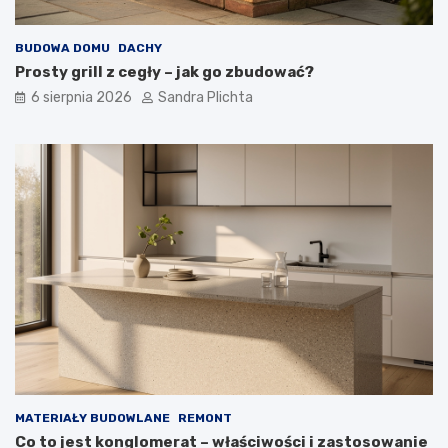
u
i
s
e
BUDOWA DOMU
DACHY
z
ć
Prosty grill z cegły – jak go zbudować?
ą
?
6 sierpnia 2026
Sandra Plichta
MATERIAŁY BUDOWLANE
REMONT
Co to jest konglomerat – właściwości i zastosowanie