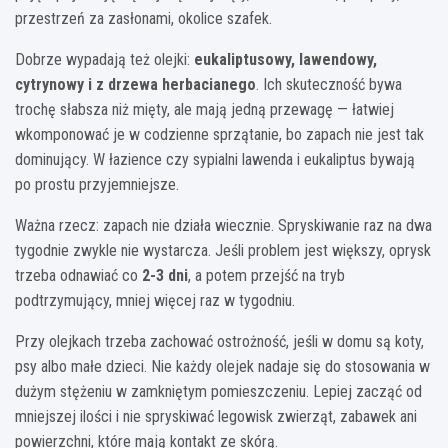
przestrzeń za zasłonami, okolice szafek.
Dobrze wypadają też olejki:
eukaliptusowy, lawendowy,
cytrynowy i z drzewa herbacianego
. Ich skuteczność bywa
trochę słabsza niż mięty, ale mają jedną przewagę — łatwiej
wkomponować je w codzienne sprzątanie, bo zapach nie jest tak
dominujący. W łazience czy sypialni lawenda i eukaliptus bywają
po prostu przyjemniejsze.
Ważna rzecz: zapach nie działa wiecznie. Spryskiwanie raz na dwa
tygodnie zwykle nie wystarcza. Jeśli problem jest większy, oprysk
trzeba odnawiać co
2-3 dni
, a potem przejść na tryb
podtrzymujący, mniej więcej raz w tygodniu.
Przy olejkach trzeba zachować ostrożność, jeśli w domu są koty,
psy albo małe dzieci. Nie każdy olejek nadaje się do stosowania w
dużym stężeniu w zamkniętym pomieszczeniu. Lepiej zacząć od
mniejszej ilości i nie spryskiwać legowisk zwierząt, zabawek ani
powierzchni, które mają kontakt ze skórą.