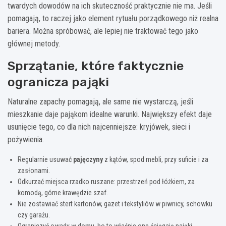
twardych dowodów na ich skuteczność praktycznie nie ma. Jeśli
pomagają, to raczej jako element rytuału porządkowego niż realna
bariera. Można spróbować, ale lepiej nie traktować tego jako
głównej metody.
Sprzątanie, które faktycznie
ogranicza pająki
Naturalne zapachy pomagają, ale same nie wystarczą, jeśli
mieszkanie daje pająkom idealne warunki. Największy efekt daje
usunięcie tego, co dla nich najcenniejsze: kryjówek, sieci i
pożywienia.
Regularnie usuwać
pajęczyny
z kątów, spod mebli, przy suficie i za
zasłonami.
Odkurzać miejsca rzadko ruszane: przestrzeń pod łóżkiem, za
komodą, górne krawędzie szaf.
Nie zostawiać stert kartonów, gazet i tekstyliów w piwnicy, schowku
czy garażu.
Ograniczyć owady w domu, bo to właśnie one ściągają pająki.