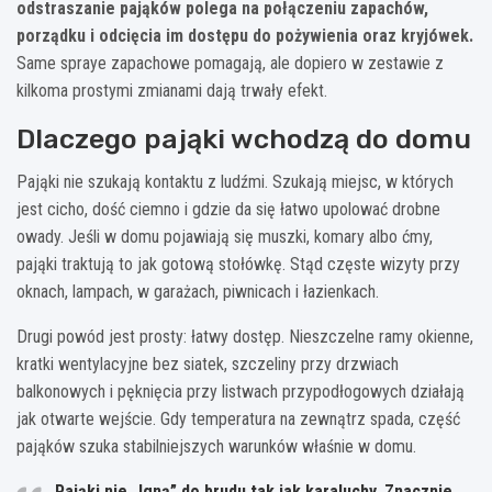
odstraszanie pająków polega na połączeniu zapachów,
porządku i odcięcia im dostępu do pożywienia oraz kryjówek.
Same spraye zapachowe pomagają, ale dopiero w zestawie z
kilkoma prostymi zmianami dają trwały efekt.
Dlaczego pająki wchodzą do domu
Pająki nie szukają kontaktu z ludźmi. Szukają miejsc, w których
jest cicho, dość ciemno i gdzie da się łatwo upolować drobne
owady. Jeśli w domu pojawiają się muszki, komary albo ćmy,
pająki traktują to jak gotową stołówkę. Stąd częste wizyty przy
oknach, lampach, w garażach, piwnicach i łazienkach.
Drugi powód jest prosty: łatwy dostęp. Nieszczelne ramy okienne,
kratki wentylacyjne bez siatek, szczeliny przy drzwiach
balkonowych i pęknięcia przy listwach przypodłogowych działają
jak otwarte wejście. Gdy temperatura na zewnątrz spada, część
pająków szuka stabilniejszych warunków właśnie w domu.
Pająki nie „lgną” do brudu tak jak karaluchy.
Znacznie