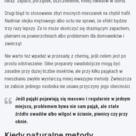
naraz: zapach, porządek, uszczelnienie, mniej owadów w domu.
Drugi błąd to stosowanie zbyt mocnych mieszanek na chybił trafił.
Nadmiar olejku miętowego albo octu nie sprawi, że efekt będzie
trzy razy lepszy. Za to może skończyć się drażniącym zapachem,
plamami na powierzchniach albo problemem dla domowników i
zwierząt.
Nie warto też wpadać w przesadę z chemią, jeśli celem jest po
prostu odstraszanie. Silne preparaty owadobójcze mogą być
zasadne przy dużej liczbie insektów, ale przy kilku pająkach w
mieszkaniu zwykle wystarczą mniej inwazyjne metody. Zwłaszcza
że zabicie jednego osobnika nie usuwa przyczyny jego obecności.
Jeśli pająki pojawiają się masowo i regularnie w jednym
miejscu, problemem bywa nie sam pająk, ale
stałe
źródło owadów
albo wilgoć w ścianie, piwnicy czy przy
oknie.
Kiedy naturalne metody