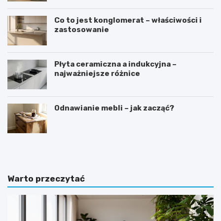
Co to jest konglomerat – właściwości i
zastosowanie
Płyta ceramiczna a indukcyjna –
najważniejsze różnice
Odnawianie mebli – jak zacząć?
D
S
o
y
m
p
w
i
s
a
Warto przeczytać
t
l
y
n
l
i
u
a
d
w