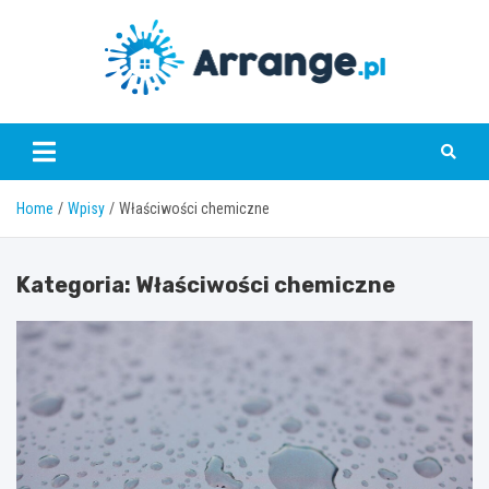
Skip
to
content
www.arrange.pl
Home
Wpisy
Właściwości chemiczne
Kategoria:
Właściwości chemiczne