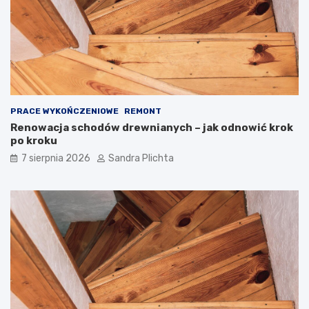
r
t
z
o
e
j
z
ą
d
m
u
i
s
e
z
ć
PRACE WYKOŃCZENIOWE
REMONT
ą
?
Renowacja schodów drewnianych – jak odnowić krok
po kroku
7 sierpnia 2026
Sandra Plichta