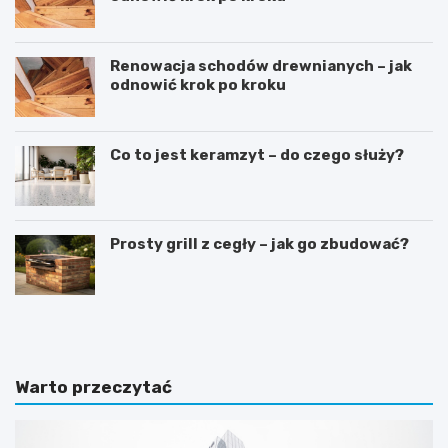
Renowacja schodów drewnianych – jak
odnowić krok po kroku
Co to jest keramzyt – do czego służy?
Prosty grill z cegły – jak go zbudować?
D
S
o
y
m
p
w
i
s
a
Warto przeczytać
t
l
y
n
l
i
u
a