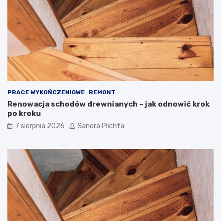
ę
a
t
r
r
t
z
o
e
j
z
ą
d
m
u
i
s
e
z
ć
PRACE WYKOŃCZENIOWE
REMONT
ą
?
Renowacja schodów drewnianych – jak odnowić krok
po kroku
7 sierpnia 2026
Sandra Plichta