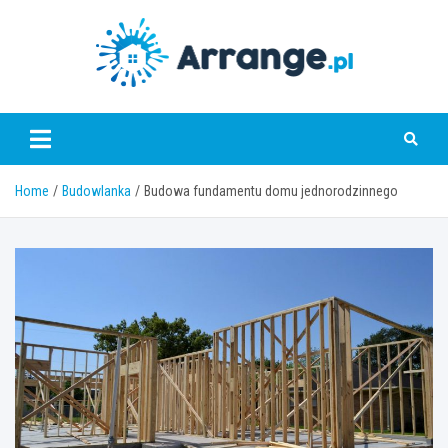
Skip
to
content
www.arrange.pl
Home
Budowlanka
Budowa fundamentu domu jednorodzinnego