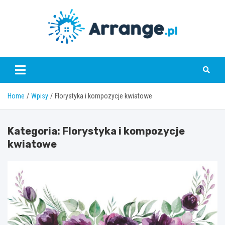
Skip
to
content
www.arrange.pl
Home
Wpisy
Florystyka i kompozycje kwiatowe
Kategoria:
Florystyka i kompozycje
kwiatowe