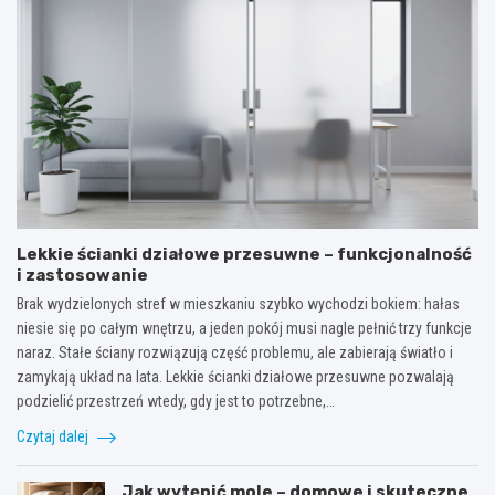
Lekkie ścianki działowe przesuwne – funkcjonalność
i zastosowanie
Brak wydzielonych stref w mieszkaniu szybko wychodzi bokiem: hałas
niesie się po całym wnętrzu, a jeden pokój musi nagle pełnić trzy funkcje
naraz. Stałe ściany rozwiązują część problemu, ale zabierają światło i
zamykają układ na lata. Lekkie ścianki działowe przesuwne pozwalają
podzielić przestrzeń wtedy, gdy jest to potrzebne,…
Czytaj dalej
Jak wytępić mole – domowe i skuteczne