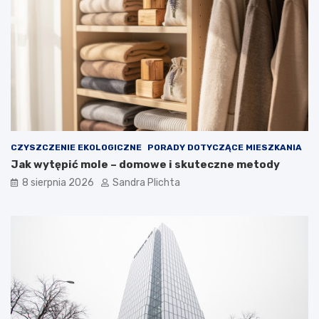
n
w
ę
a
t
r
r
t
z
o
e
j
z
ą
d
m
u
i
s
e
z
ć
CZYSZCZENIE EKOLOGICZNE
PORADY DOTYCZĄCE MIESZKANIA
ą
?
Jak wytępić mole – domowe i skuteczne metody
8 sierpnia 2026
Sandra Plichta