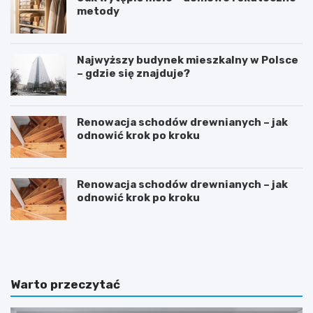
metody
Najwyższy budynek mieszkalny w Polsce
– gdzie się znajduje?
Renowacja schodów drewnianych – jak
odnowić krok po kroku
Renowacja schodów drewnianych – jak
odnowić krok po kroku
D
S
o
y
m
p
w
i
s
a
Warto przeczytać
t
l
y
n
l
i